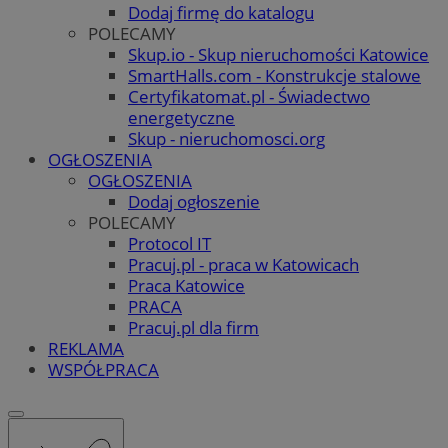
Dodaj firmę do katalogu
POLECAMY
Skup.io - Skup nieruchomości Katowice
SmartHalls.com - Konstrukcje stalowe
Certyfikatomat.pl - Świadectwo
energetyczne
Skup - nieruchomosci.org
OGŁOSZENIA
OGŁOSZENIA
Dodaj ogłoszenie
POLECAMY
Protocol IT
Pracuj.pl - praca w Katowicach
Praca Katowice
PRACA
Pracuj.pl dla firm
REKLAMA
WSPÓŁPRACA