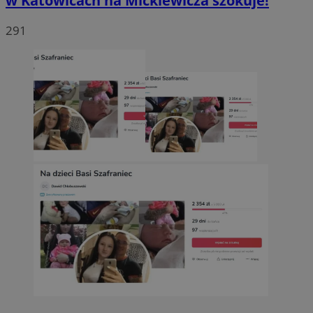
w Katowicach na Mickiewicza szokuje!
291