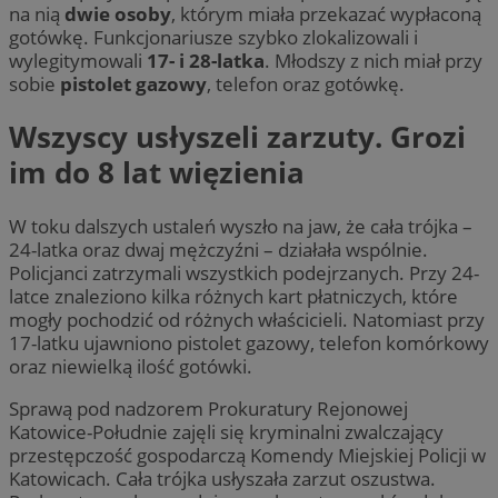
na nią
dwie osoby
, którym miała przekazać wypłaconą
gotówkę. Funkcjonariusze szybko zlokalizowali i
wylegitymowali
17- i 28-latka
. Młodszy z nich miał przy
sobie
pistolet gazowy
, telefon oraz gotówkę.
Wszyscy usłyszeli zarzuty. Grozi
im do 8 lat więzienia
W toku dalszych ustaleń wyszło na jaw, że cała trójka –
24-latka oraz dwaj mężczyźni – działała wspólnie.
Policjanci zatrzymali wszystkich podejrzanych. Przy 24-
latce znaleziono kilka różnych kart płatniczych, które
mogły pochodzić od różnych właścicieli. Natomiast przy
17-latku ujawniono pistolet gazowy, telefon komórkowy
oraz niewielką ilość gotówki.
Sprawą pod nadzorem Prokuratury Rejonowej
Katowice-Południe zajęli się kryminalni zwalczający
przestępczość gospodarczą Komendy Miejskiej Policji w
Katowicach. Cała trójka usłyszała zarzut oszustwa.