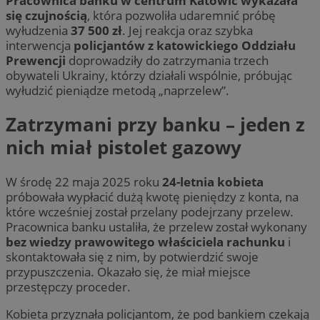
Pracownica banku w centrum Katowic wykazała
się czujnością
, która pozwoliła udaremnić próbę
wyłudzenia
37 500 zł
. Jej reakcja oraz szybka
interwencja
policjantów z katowickiego Oddziału
Prewencji
doprowadziły do zatrzymania trzech
obywateli Ukrainy, którzy działali wspólnie, próbując
wyłudzić pieniądze metodą „naprzelew”.
Zatrzymani przy banku – jeden z
nich miał pistolet gazowy
W środę 22 maja 2025 roku
24-letnia kobieta
próbowała wypłacić dużą kwotę pieniędzy z konta, na
które wcześniej został przelany podejrzany przelew.
Pracownica banku ustaliła, że przelew został wykonany
bez wiedzy prawowitego właściciela rachunku
i
skontaktowała się z nim, by potwierdzić swoje
przypuszczenia. Okazało się, że miał miejsce
przestępczy proceder.
Kobieta przyznała policjantom, że pod bankiem czekają