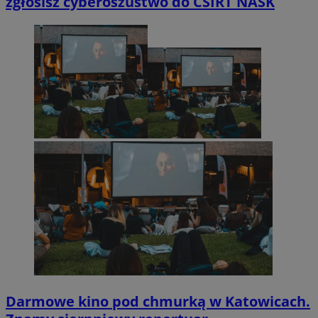
zgłosisz cyberoszustwo do CSIRT NASK
Darmowe kino pod chmurką w Katowicach.