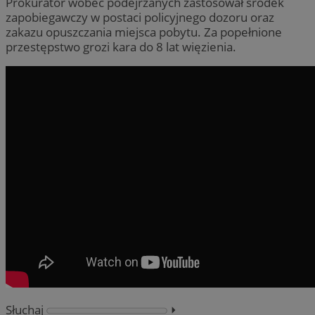
Prokurator wobec podejrzanych zastosował środek
zapobiegawczy w postaci policyjnego dozoru oraz
zakazu opuszczania miejsca pobytu. Za popełnione
przestępstwo grozi kara do 8 lat więzienia.
Słuchaj
⏵︎