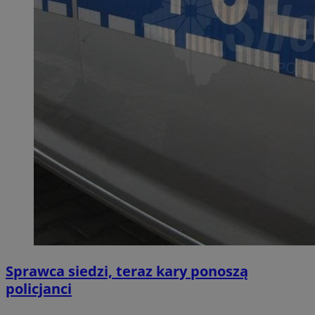
Sprawca siedzi, teraz kary ponoszą
policjanci