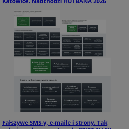
Katowice. Nadchodzi HUTBANA 2026
Fałszywe SMS-y, e-maile i strony. Tak