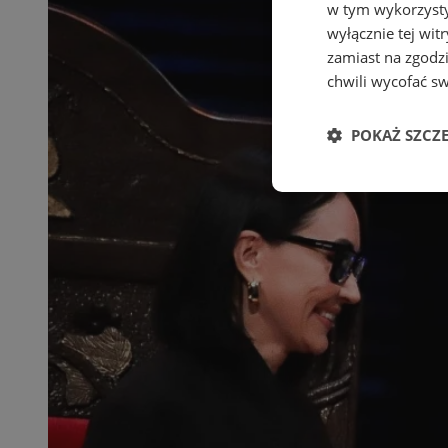
w tym wykorzysty
wyłącznie tej wi
zamiast na zgodz
chwili wycofać s
POKAŻ SZCZ
Niezbędne
Ni
Niezbędne pliki cook
zarządzanie kontem. 
Nazwa