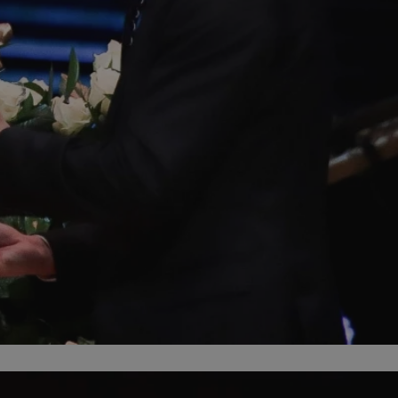
fikator sesji.
fikator sesji.
fikator sesji.
nia ludzi i botów.
rnetowej, ponieważ
ortów na temat
wej.
rmacje o zgodzie
ach dotyczących
 witryny. Rejestruje
ności i ustawień
anie w kolejnych
k nie musi ponownie
 co zwiększa wygodę
 danych.
nia ludzi i botów.
rnetowej, ponieważ
ortów na temat
wej.
z usługę Cookie-
ferencji
pliki cookie. Jest
ookie-Script.com