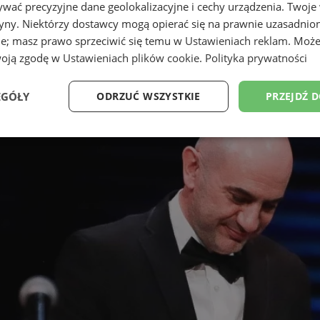
wać precyzyjne dane geolokalizacyjne i cechy urządzenia. Twoje
tryny. Niektórzy dostawcy mogą opierać się na prawnie uzasadnio
ie; masz prawo sprzeciwić się temu w
Ustawieniach reklam
. Może
woją zgodę w
Ustawieniach plików cookie
.
Polityka prywatności
EGÓŁY
ODRZUĆ WSZYSTKIE
PRZEJDŹ 
Wydajność
Targetowanie
Funkcjonalność
Ni
ezbędne
Wydajność
Targetowanie
Funkcjonalność
Niesklasyfikow
ie umożliwiają korzystanie z podstawowych funkcji strony internetowej, takich jak log
Bez niezbędnych plików cookie nie można prawidłowo korzystać ze strony internetowe
Provider
/
Okres
Opis
Domena
przechowywania