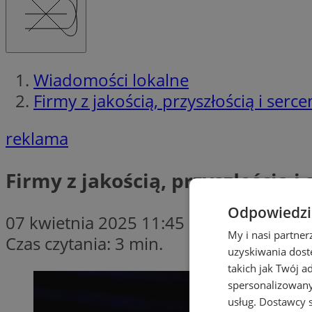
Wiadomości lokalne
Firmy z jakością, przyszłością i ser
reklama
Firmy z jakością, przyszłością 
Odpowiedzia
07 kwietnia 2025 11:45
My i nasi partne
Czas czytania: 3 min.
uzyskiwania dost
takich jak Twój a
spersonalizowanyc
usług.
Dostawcy s