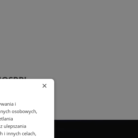
 NOSPR!
×
ywania i
danych osobowych,
etlania
az ulepszania
 i innych celach,