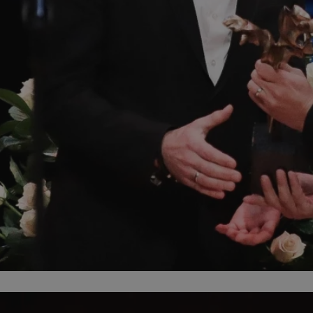
mojekatowice.pl
1 rok
Ten plik cookie przechowuje identy
mojekatowice.pl
1 rok
Ten plik cookie przechowuje identy
mojekatowice.pl
1 rok
Ten plik cookie przechowuje identy
29 minut 56
Ten plik cookie służy do rozróżnia
Cloudflare Inc.
sekund
Jest to korzystne dla strony inte
.temu.com
umożliwia tworzenie ważnych rap
korzystania z jej witryny interneto
METADATA
5 miesięcy 4
Ten plik cookie przechowuje info
YouTube
tygodnie
użytkownika oraz jego preferencj
.youtube.com
prywatności podczas korzystania z
wybory dotyczące polityki prywat
zgody, zapewniając ich przestrzeg
wizytach. Dzięki temu użytkowni
konfigurować swoich preferencji,
i zgodność z regulacjami ochrony
29 minut 53
Ten plik cookie służy do rozróżnia
Cloudflare Inc.
Google Privacy Policy
sekundy
Jest to korzystne dla strony inte
.twitter.com
umożliwia tworzenie ważnych rap
korzystania z jej witryny interneto
nt
4 tygodnie 2 dni
Ten plik cookie jest używany prze
CookieScript
Script.com do zapamiętywania pre
mojekatowice.pl
dotyczących zgody użytkownika na 
to konieczne, aby baner cookie C
działał poprawnie.