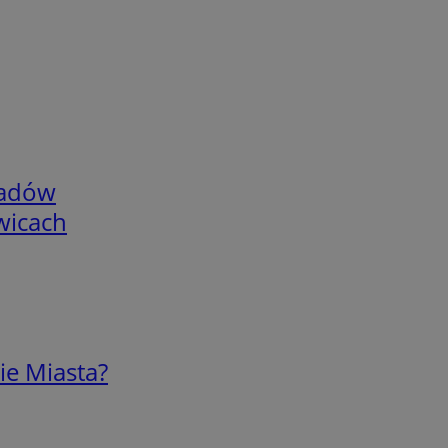
adów
wicach
ie Miasta?