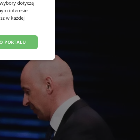
 wybory dotyczą
nym interesie
sz w każdej
DO PORTALU
esklasyfikowane
ane
owanie użytkownika i
j.