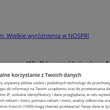
cem. Wielkie wyróżnienia w NOSPR!
i sercem. Wielkie wyróżnienia w
lne korzystanie z Twoich danych
rzy używamy plików cookie i podobnych technologii do przechow
ępu do informacji na Twoim urządzeniu oraz do przetwarzania 
dres IP, unikalne identyfikatory i dane przeglądania, w celu wyświ
h reklam i treści, pomiaru reklam i treści, analizy odbiorców or
tron trzecich (1900)
mogą również przetwarzać Twoje dane w tych