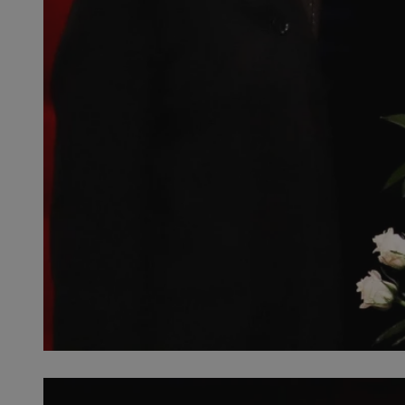
SessID
QeSessID
MvSessID
__cf_bm
VISITOR_PRIVACY_
__cf_bm
CookieScriptConse