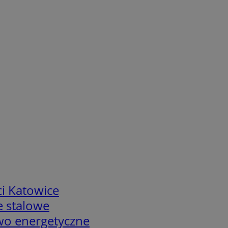
i Katowice
e stalowe
two energetyczne