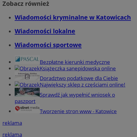
Zobacz również
Wiadomości kryminalne w Katowicach
Wiadomości lokalne
Wiadomości sportowe
Bezpłatne kierunki medyczne
Książeczka sanepidowska online
Doradztwo podatkowe dla Ciebie
Największy sklep z częściami online!
Sprawdź jak wypełnić wniosek o
paszport
Tworzenie stron www - Katowice
reklama
reklama