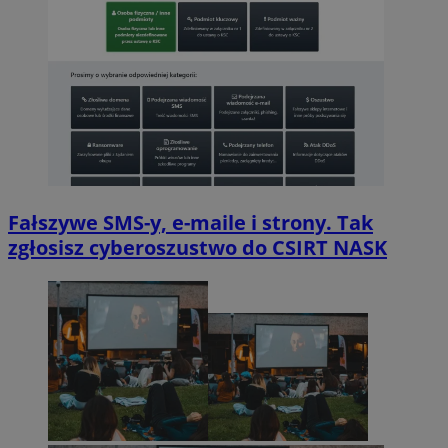
Fałszywe SMS-y, e-maile i strony. Tak
zgłosisz cyberoszustwo do CSIRT NASK