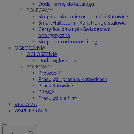
Dodaj firmę do katalogu
POLECAMY
Skup.io - Skup nieruchomości Katowice
SmartHalls.com - Konstrukcje stalowe
Certyfikatomat.pl - Świadectwo
energetyczne
Skup - nieruchomosci.org
OGŁOSZENIA
OGŁOSZENIA
Dodaj ogłoszenie
POLECAMY
Protocol IT
Pracuj.pl - praca w Katowicach
Praca Katowice
PRACA
Pracuj.pl dla firm
REKLAMA
WSPÓŁPRACA