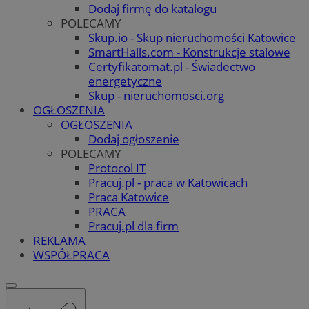
Dodaj firmę do katalogu
POLECAMY
Skup.io - Skup nieruchomości Katowice
SmartHalls.com - Konstrukcje stalowe
Certyfikatomat.pl - Świadectwo
energetyczne
Skup - nieruchomosci.org
OGŁOSZENIA
OGŁOSZENIA
Dodaj ogłoszenie
POLECAMY
Protocol IT
Pracuj.pl - praca w Katowicach
Praca Katowice
PRACA
Pracuj.pl dla firm
REKLAMA
WSPÓŁPRACA