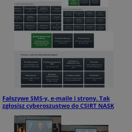
Fałszywe SMS-y, e-maile i strony. Tak
zgłosisz cyberoszustwo do CSIRT NASK