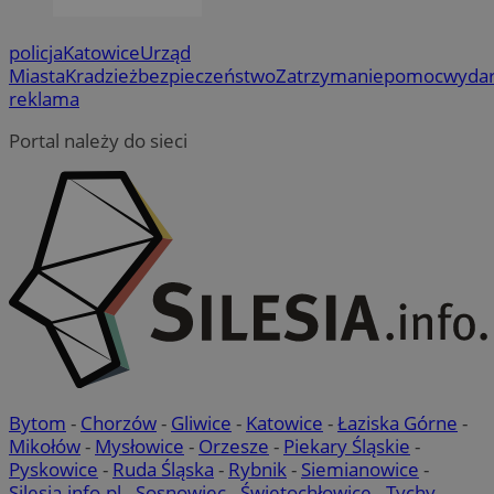
policja
Katowice
Urząd
Miasta
Kradzież
bezpieczeństwo
Zatrzymanie
pomoc
wydar
reklama
Portal należy do sieci
Bytom
-
Chorzów
-
Gliwice
-
Katowice
-
Łaziska Górne
-
Mikołów
-
Mysłowice
-
Orzesze
-
Piekary Śląskie
-
Pyskowice
-
Ruda Śląska
-
Rybnik
-
Siemianowice
-
Silesia.info.pl
-
Sosnowiec
-
Świętochłowice
-
Tychy
-