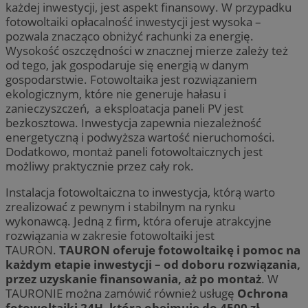
każdej inwestycji, jest aspekt finansowy. W przypadku
fotowoltaiki opłacalność inwestycji jest wysoka –
pozwala znacząco obniżyć rachunki za energię.
Wysokość oszczędności w znacznej mierze zależy też
od tego, jak gospodaruje się energią w danym
gospodarstwie. Fotowoltaika jest rozwiązaniem
ekologicznym, które nie generuje hałasu i
zanieczyszczeń, a eksploatacja paneli PV jest
bezkosztowa. Inwestycja zapewnia niezależność
energetyczną i podwyższa wartość nieruchomości.
Dodatkowo, montaż paneli fotowoltaicznych jest
możliwy praktycznie przez cały rok.
Instalacja fotowoltaiczna to inwestycja, którą warto
zrealizować z pewnym i stabilnym na rynku
wykonawcą. Jedną z firm, która oferuje atrakcyjne
rozwiązania w zakresie fotowoltaiki jest
TAURON.
TAURON oferuje fotowoltaikę i pomoc na
każdym etapie inwestycji – od doboru rozwiązania,
przez uzyskanie finansowania, aż po montaż
. W
TAURONIE można zamówić również usługę
Ochrona
fotowoltaiki 24H, która obejmuje do 4500 zł