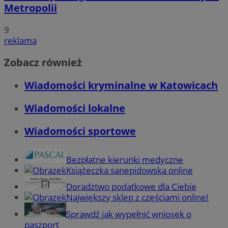
Metropolii
9
reklama
Zobacz również
Wiadomości kryminalne w Katowicach
Wiadomości lokalne
Wiadomości sportowe
Bezpłatne kierunki medyczne
Książeczka sanepidowska online
Doradztwo podatkowe dla Ciebie
Największy sklep z częściami online!
Sprawdź jak wypełnić wniosek o
paszport