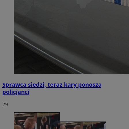
Sprawca siedzi, teraz kary ponoszą
policjanci
29