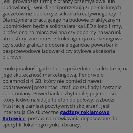
Jeśli prowadzisz firmę z branży przemysłowej lub
budowlanej, Twoi klienci potrzebują zupełnie innych
gadżetów niż odbiorcy z sektora kreatywnego czy IT.
Dla inżyniera pracującego na budowie praktycznym
upominkiem będzie solidna latarka LED z logo firmy,
profesjonalna miara zwijana czy odporny na warunki
atmosferyczne notes. Z kolei agencja marketingowa
czy studio graficzne doceni eleganckie powerbanki,
bezprzewodowe ładowarki czy stylowe akcesoria
biurowe.
Funkcjonalność gadżetu bezpośrednio przekłada się na
jego skuteczność marketingową. Pendrive o
pojemności 4 GB, który nie pomieści nawet
podstawowej prezentacji, trafi do szuflady i zostanie
zapomniany. Powerbank o zbyt małej pojemności,
który ledwo naładuje telefon do połowy, wzbudzi
frustrację zamiast pozytywnych skojarzeń. Jeśli
interesują Cię skuteczne
gadżety reklamowe
Katowice
, postaw na rozwiązania dopasowane do
specyfiki lokalnego rynku i branży.