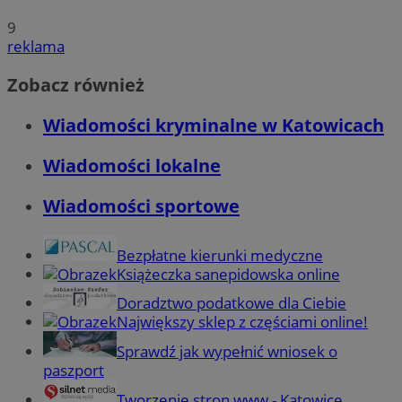
9
reklama
Zobacz również
Wiadomości kryminalne w Katowicach
Wiadomości lokalne
Wiadomości sportowe
Bezpłatne kierunki medyczne
Książeczka sanepidowska online
Doradztwo podatkowe dla Ciebie
Największy sklep z częściami online!
Sprawdź jak wypełnić wniosek o
paszport
Tworzenie stron www - Katowice