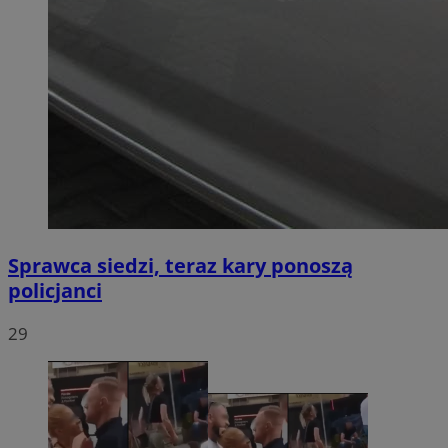
Sprawca siedzi, teraz kary ponoszą
policjanci
29