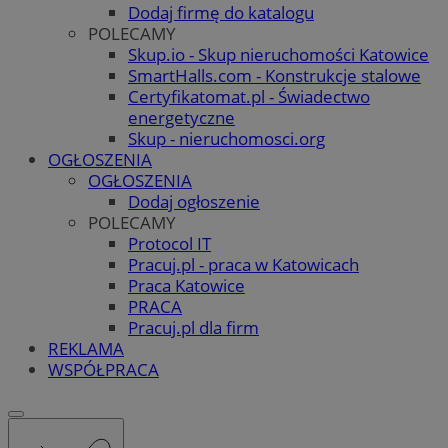
Dodaj firmę do katalogu
POLECAMY
Skup.io - Skup nieruchomości Katowice
SmartHalls.com - Konstrukcje stalowe
Certyfikatomat.pl - Świadectwo
energetyczne
Skup - nieruchomosci.org
OGŁOSZENIA
OGŁOSZENIA
Dodaj ogłoszenie
POLECAMY
Protocol IT
Pracuj.pl - praca w Katowicach
Praca Katowice
PRACA
Pracuj.pl dla firm
REKLAMA
WSPÓŁPRACA