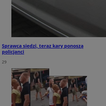
Sprawca siedzi, teraz kary ponoszą
policjanci
29