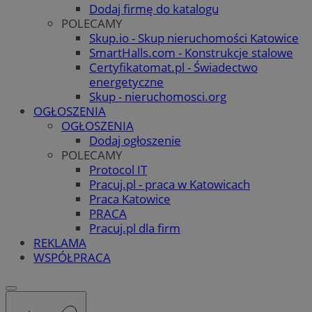
Dodaj firmę do katalogu
POLECAMY
Skup.io - Skup nieruchomości Katowice
SmartHalls.com - Konstrukcje stalowe
Certyfikatomat.pl - Świadectwo
energetyczne
Skup - nieruchomosci.org
OGŁOSZENIA
OGŁOSZENIA
Dodaj ogłoszenie
POLECAMY
Protocol IT
Pracuj.pl - praca w Katowicach
Praca Katowice
PRACA
Pracuj.pl dla firm
REKLAMA
WSPÓŁPRACA