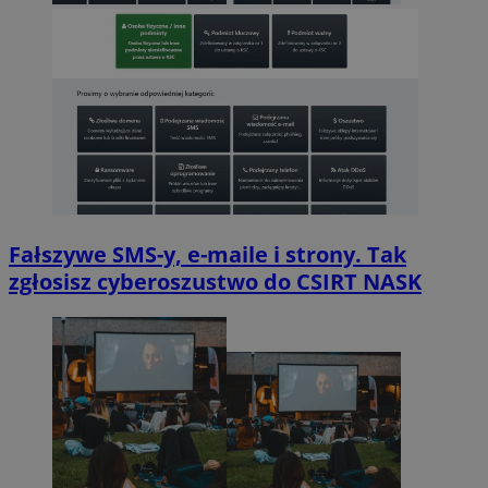
Fałszywe SMS-y, e-maile i strony. Tak
zgłosisz cyberoszustwo do CSIRT NASK