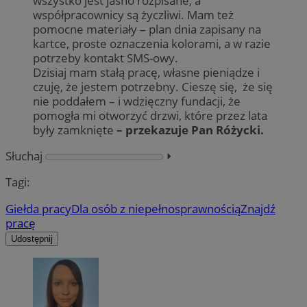
wszystko jest jasno rozpisane, a
współpracownicy są życzliwi. Mam też
pomocne materiały – plan dnia zapisany na
kartce, proste oznaczenia kolorami, a w razie
potrzeby kontakt SMS-owy.
Dzisiaj mam stałą pracę, własne pieniądze i
czuję, że jestem potrzebny. Cieszę się, że się
nie poddałem – i wdzięczny fundacji, że
pomogła mi otworzyć drzwi, które przez lata
były zamknięte
– przekazuje Pan Różycki.
Słuchaj
⏵︎
Tagi:
Giełda pracy
Dla osób z niepełnosprawnością
Znajdź
pracę
Udostępnij