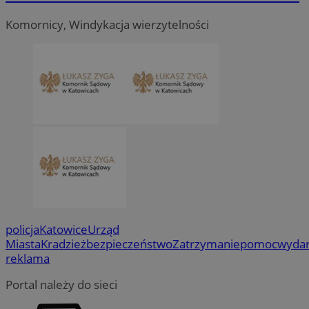
Komornicy, Windykacja wierzytelności
policja
Katowice
Urząd
Miasta
Kradzież
bezpieczeństwo
Zatrzymanie
pomoc
wydar
reklama
Portal należy do sieci