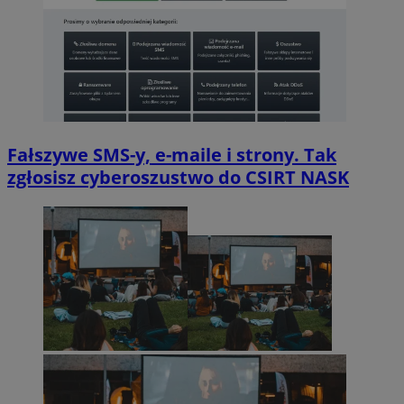
Fałszywe SMS-y, e-maile i strony. Tak
zgłosisz cyberoszustwo do CSIRT NASK