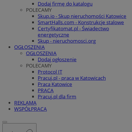
Dodaj firmę do katalogu
POLECAMY
Skup.io - Skup nieruchomości Katowice
SmartHalls.com - Konstrukcje stalowe
Certyfikatomat.pl - Świadectwo
energetyczne
Skup - nieruchomosci.org
OGŁOSZENIA
OGŁOSZENIA
Dodaj ogłoszenie
POLECAMY
Protocol IT
Pracuj.pl - praca w Katowicach
Praca Katowice
PRACA
Pracuj.pl dla firm
REKLAMA
WSPÓŁPRACA