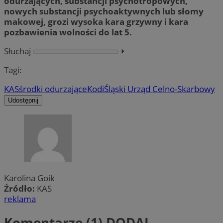
odurzających, substancji psychotropowych,
nowych substancji psychoaktywnych lub słomy
makowej, grozi wysoka kara grzywny i kara
pozbawienia wolności do lat 5.
Słuchaj
⏵︎
Tagi:
KAS
środki odurzające
Kodi
Śląski Urząd Celno-Skarbowy
Udostępnij
Karolina Goik
Źródło:
KAS
reklama
Komentarze (1)
DODAJ