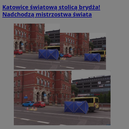
Katowice światową stolicą brydża!
Nadchodzą mistrzostwa świata