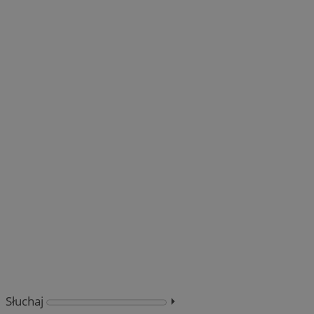
Słuchaj
⏵︎