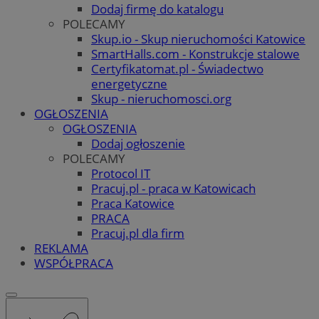
Dodaj firmę do katalogu
POLECAMY
Skup.io - Skup nieruchomości Katowice
SmartHalls.com - Konstrukcje stalowe
Certyfikatomat.pl - Świadectwo
energetyczne
Skup - nieruchomosci.org
OGŁOSZENIA
OGŁOSZENIA
Dodaj ogłoszenie
POLECAMY
Protocol IT
Pracuj.pl - praca w Katowicach
Praca Katowice
PRACA
Pracuj.pl dla firm
REKLAMA
WSPÓŁPRACA