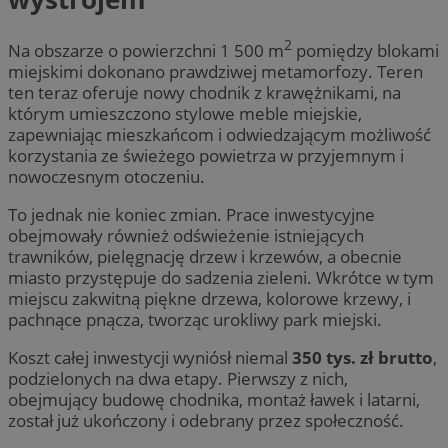
2
Na obszarze o powierzchni 1 500 m
pomiędzy blokami
miejskimi dokonano prawdziwej metamorfozy. Teren
ten teraz oferuje nowy chodnik z krawężnikami, na
którym umieszczono stylowe meble miejskie,
zapewniając mieszkańcom i odwiedzającym możliwość
korzystania ze świeżego powietrza w przyjemnym i
nowoczesnym otoczeniu.
To jednak nie koniec zmian. Prace inwestycyjne
obejmowały również odświeżenie istniejących
trawników, pielęgnację drzew i krzewów, a obecnie
miasto przystępuje do sadzenia zieleni. Wkrótce w tym
miejscu zakwitną piękne drzewa, kolorowe krzewy, i
pachnące pnącza, tworząc urokliwy park miejski.
Koszt całej inwestycji wyniósł niemal
350 tys. zł brutto
,
podzielonych na dwa etapy. Pierwszy z nich,
obejmujący budowę chodnika, montaż ławek i latarni,
został już ukończony i odebrany przez społeczność.