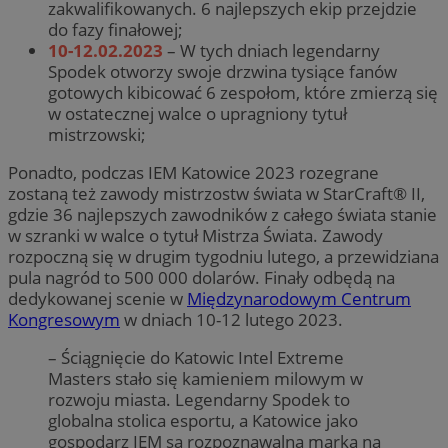
zakwalifikowanych. 6 najlepszych ekip przejdzie
do fazy finałowej;
10-12.02.2023
– W tych dniach legendarny
Spodek otworzy swoje drzwina tysiące fanów
gotowych kibicować 6 zespołom, które zmierzą się
w ostatecznej walce o upragniony tytuł
mistrzowski;
Ponadto, podczas IEM Katowice 2023 rozegrane
zostaną też zawody mistrzostw świata w StarCraft® II,
gdzie 36 najlepszych zawodników z całego świata stanie
w szranki w walce o tytuł Mistrza Świata. Zawody
rozpoczną się w drugim tygodniu lutego, a przewidziana
pula nagród to 500 000 dolarów. Finały odbędą na
dedykowanej scenie w
Międzynarodowym Centrum
Kongresowym
w dniach 10-12 lutego 2023.
– Ściągnięcie do Katowic Intel Extreme
Masters stało się kamieniem milowym w
rozwoju miasta. Legendarny Spodek to
globalna stolica esportu, a Katowice jako
gospodarz IEM są rozpoznawalną marką na