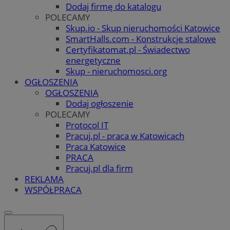
Dodaj firmę do katalogu
POLECAMY
Skup.io - Skup nieruchomości Katowice
SmartHalls.com - Konstrukcje stalowe
Certyfikatomat.pl - Świadectwo
energetyczne
Skup - nieruchomosci.org
OGŁOSZENIA
OGŁOSZENIA
Dodaj ogłoszenie
POLECAMY
Protocol IT
Pracuj.pl - praca w Katowicach
Praca Katowice
PRACA
Pracuj.pl dla firm
REKLAMA
WSPÓŁPRACA