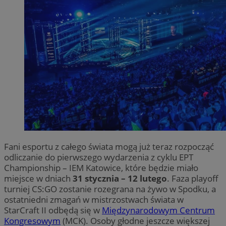
Fani esportu z całego świata mogą już teraz rozpocząć
odliczanie do pierwszego wydarzenia z cyklu EPT
Championship – IEM Katowice, które będzie miało
miejsce w dniach
31 stycznia – 12 lutego
. Faza playoff
turniej CS:GO zostanie rozegrana na żywo w Spodku, a
ostatniedni zmagań w mistrzostwach świata w
StarCraft II odbędą się w
Międzynarodowym Centrum
Kongresowym
(MCK). Osoby głodne jeszcze większej