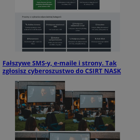
Fałszywe SMS-y, e-maile i strony. Tak
zgłosisz cyberoszustwo do CSIRT NASK