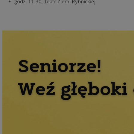
godz. 11.30, Teatr Ziemi Rybnickiej