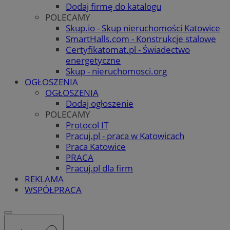
Dodaj firmę do katalogu
POLECAMY
Skup.io - Skup nieruchomości Katowice
SmartHalls.com - Konstrukcje stalowe
Certyfikatomat.pl - Świadectwo
energetyczne
Skup - nieruchomosci.org
OGŁOSZENIA
OGŁOSZENIA
Dodaj ogłoszenie
POLECAMY
Protocol IT
Pracuj.pl - praca w Katowicach
Praca Katowice
PRACA
Pracuj.pl dla firm
REKLAMA
WSPÓŁPRACA