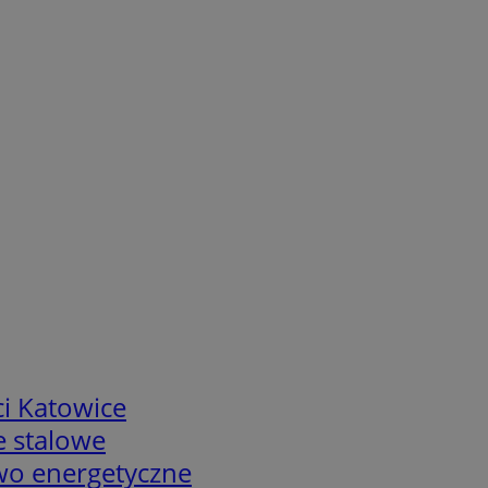
i Katowice
e stalowe
two energetyczne