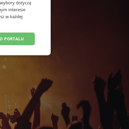
 wybory dotyczą
nym interesie
sz w każdej
DO PORTALU
esklasyfikowane
ane
owanie użytkownika i
j.