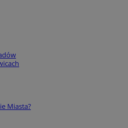
adów
wicach
ie Miasta?