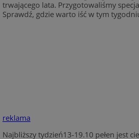
trwającego lata. Przygotowaliśmy spec
Sprawdź, gdzie warto iść w tym tygodni
Nazwa
Pro
Nazwa
Nazwa
mlcwc
Do
Nazwa
__Secure-YNID
_ga_QJYQY75XFT
google_push
.bi
bitoIsSecure
c
MR
__eoi
MUID
_clsk
SRM_B
_clck
reklama
VISITOR_INFO1_LIV
Najbliższy tydzień13-19.10 pełen jest 
b