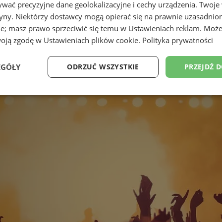
wać precyzyjne dane geolokalizacyjne i cechy urządzenia. Twoje
tryny. Niektórzy dostawcy mogą opierać się na prawnie uzasadnio
ie; masz prawo sprzeciwić się temu w
Ustawieniach reklam
. Może
woją zgodę w
Ustawieniach plików cookie
.
Polityka prywatności
EGÓŁY
ODRZUĆ WSZYSTKIE
PRZEJDŹ 
Wydajność
Targetowanie
Funkcjonalność
Ni
ezbędne
Wydajność
Targetowanie
Funkcjonalność
Niesklasyfikow
ie umożliwiają korzystanie z podstawowych funkcji strony internetowej, takich jak log
Bez niezbędnych plików cookie nie można prawidłowo korzystać ze strony internetowe
Provider
/
Okres
Opis
Domena
przechowywania