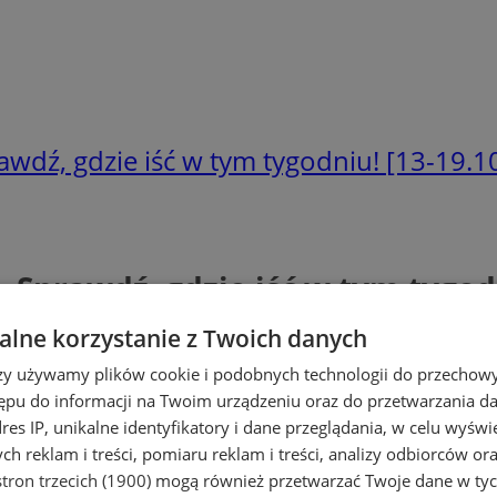
awdź, gdzie iść w tym tygodniu! [13-19.1
 Sprawdź, gdzie iść w tym tygodn
lne korzystanie z Twoich danych
rzy używamy plików cookie i podobnych technologii do przechow
ępu do informacji na Twoim urządzeniu oraz do przetwarzania 
dres IP, unikalne identyfikatory i dane przeglądania, w celu wyświ
h reklam i treści, pomiaru reklam i treści, analizy odbiorców or
tron trzecich (1900)
mogą również przetwarzać Twoje dane w tych