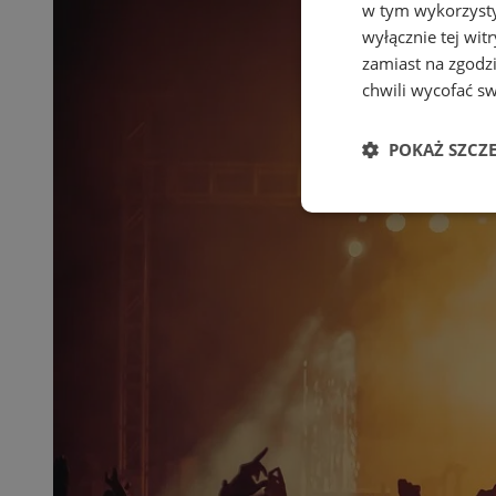
w tym wykorzysty
wyłącznie tej wi
zamiast na zgodz
chwili wycofać s
POKAŻ SZCZ
Niezbędne
Ni
Niezbędne pliki cook
zarządzanie kontem. 
Nazwa