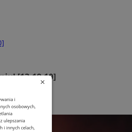
0]
iu! [13-19.10]
×
ywania i
danych osobowych,
etlania
az ulepszania
 i innych celach,