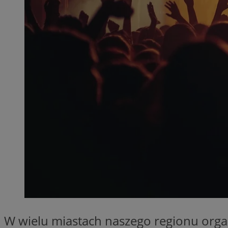
SessID
QeSessID
MvSessID
__cf_bm
VISITOR_PRIVACY_
__cf_bm
CookieScriptConse
W wielu miastach naszego regionu org