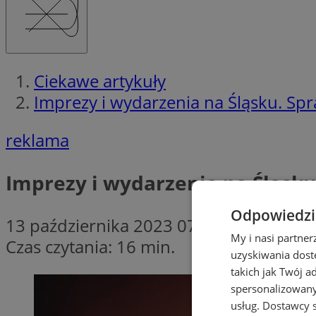
Ciekawe artykuły
Imprezy i wydarzenia na Śląsku. Spr
reklama
Imprezy i wydarzenia na Śląsku.
Odpowiedzia
13 października 2023 07:00
My i nasi partne
Czas czytania: 16 min.
uzyskiwania dost
takich jak Twój a
spersonalizowanyc
usług.
Dostawcy s