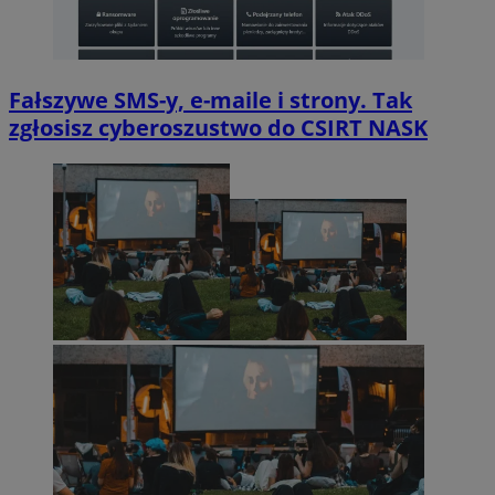
Fałszywe SMS-y, e-maile i strony. Tak
zgłosisz cyberoszustwo do CSIRT NASK