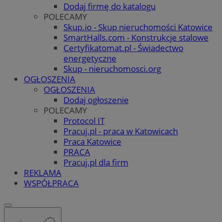
Dodaj firmę do katalogu
POLECAMY
Skup.io - Skup nieruchomości Katowice
SmartHalls.com - Konstrukcje stalowe
Certyfikatomat.pl - Świadectwo
energetyczne
Skup - nieruchomosci.org
OGŁOSZENIA
OGŁOSZENIA
Dodaj ogłoszenie
POLECAMY
Protocol IT
Pracuj.pl - praca w Katowicach
Praca Katowice
PRACA
Pracuj.pl dla firm
REKLAMA
WSPÓŁPRACA