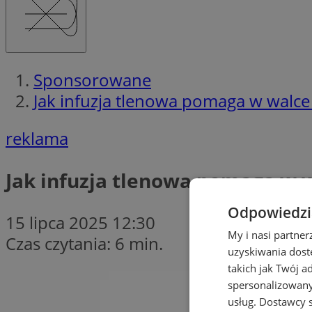
Sponsorowane
Jak infuzja tlenowa pomaga w walce
reklama
Jak infuzja tlenowa pomaga w 
Odpowiedzia
15 lipca 2025 12:30
My i nasi partne
Czas czytania: 6 min.
uzyskiwania dost
takich jak Twój a
spersonalizowanyc
usług.
Dostawcy s