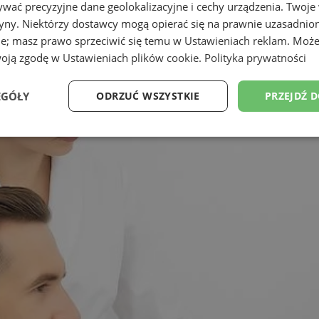
wać precyzyjne dane geolokalizacyjne i cechy urządzenia. Twoje
tryny. Niektórzy dostawcy mogą opierać się na prawnie uzasadnio
ie; masz prawo sprzeciwić się temu w
Ustawieniach reklam
. Może
woją zgodę w
Ustawieniach plików cookie
.
Polityka prywatności
EGÓŁY
ODRZUĆ WSZYSTKIE
PRZEJDŹ 
Wydajność
Targetowanie
Funkcjonalność
Ni
ezbędne
Wydajność
Targetowanie
Funkcjonalność
Niesklasyfikow
ie umożliwiają korzystanie z podstawowych funkcji strony internetowej, takich jak log
Bez niezbędnych plików cookie nie można prawidłowo korzystać ze strony internetowe
Provider
/
Okres
Opis
Domena
przechowywania