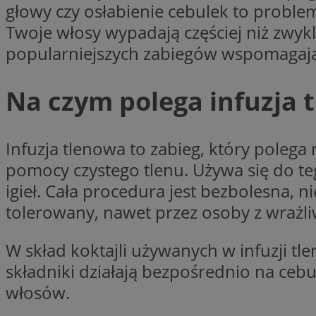
głowy czy osłabienie cebulek to problemy
Twoje włosy wypadają częściej niż zwykl
Nazwa
Pro
Nazwa
Nazwa
popularniejszych zabiegów wspomagając
mlcwc
Do
Nazwa
__Secure-YNID
_ga_QJYQY75XFT
google_push
.bi
bitoIsSecure
Na czym polega infuzja 
c
MR
Infuzja tlenowa to zabieg, który pole
__eoi
pomocy czystego tlenu. Używa się do teg
MUID
igieł. Cała procedura jest bezbolesna, 
_clsk
tolerowany, nawet przez osoby z wrażli
SRM_B
W skład koktajli używanych w infuzji t
_clck
składniki działają bezpośrednio na ceb
VISITOR_INFO1_LIV
włosów.
b