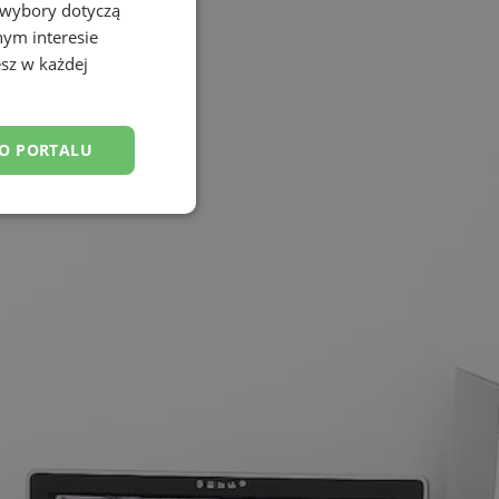
 wybory dotyczą
nym interesie
sz w każdej
DO PORTALU
esklasyfikowane
ane
owanie użytkownika i
j.