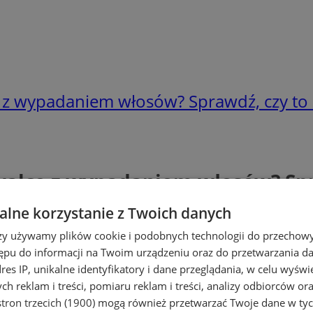
 z wypadaniem włosów? Sprawdź, czy to z
walce z wypadaniem włosów? Spra
lne korzystanie z Twoich danych
rzy używamy plików cookie i podobnych technologii do przechow
ępu do informacji na Twoim urządzeniu oraz do przetwarzania 
dres IP, unikalne identyfikatory i dane przeglądania, w celu wyświ
h reklam i treści, pomiaru reklam i treści, analizy odbiorców or
tron trzecich (1900)
mogą również przetwarzać Twoje dane w tych