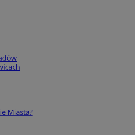
adów
wicach
ie Miasta?