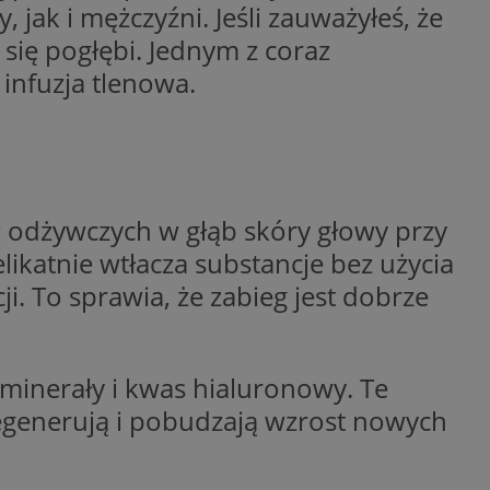
jak i mężczyźni. Jeśli zauważyłeś, że
się pogłębi. Jednym z coraz
Opis
infuzja tlenowa.
 i przechowywania
lytics do
iadomień push do
eść i reklamę.
centra reklamowe,
iwości odwiedzin i
w w czasie
ternetowej. Zbiera
onie internetowej,
, którego używamy
w odżywczych w głąb skóry głowy przy
towej do
 zaangażowania
ą, pomagając
likatnie wtłacza substancje bez użycia
zować wydajność
przez firmę
i. To sprawia, że zabieg jest dobrze
tkownika. Można to
 firmy Microsoft.
aniem Microsoft
ię w wielu różnych
wywania informacji
nie użytkowników.
ów stron w jedną
 który zapewnia
 minerały i kwas hialuronowy. Te
rakcji
ernetowej w celu
regenerują i pobudzają wzrost nowych
jonalności strony
be, aby śledzić
w z YouTube
eślić, czy
rmacji o interakcji
 starej wersji
o pomaga poprawić