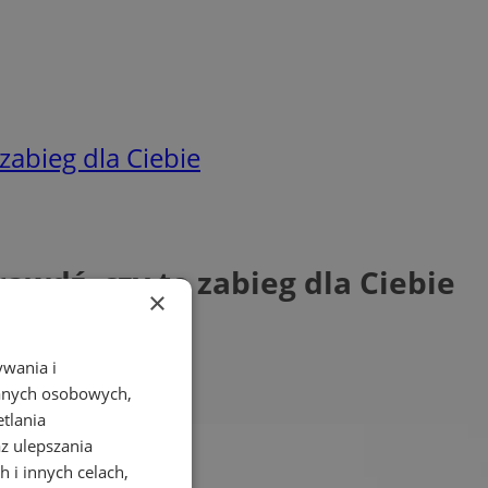
abieg dla Ciebie
wdź, czy to zabieg dla Ciebie
×
ywania i
danych osobowych,
etlania
az ulepszania
 i innych celach,