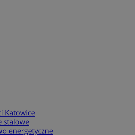
i Katowice
e stalowe
two energetyczne