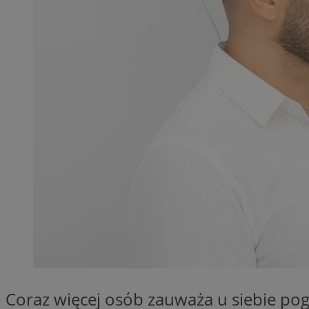
SessID
QeSessID
MvSessID
__cf_bm
VISITOR_PRIVACY_
__cf_bm
CookieScriptConse
Coraz więcej osób zauważa u siebie pog