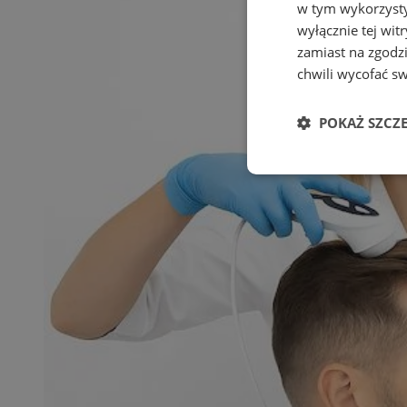
w tym wykorzysty
wyłącznie tej wi
zamiast na zgodz
chwili wycofać s
POKAŻ SZCZ
Niezbędne
Ni
Niezbędne pliki cook
zarządzanie kontem. 
Nazwa