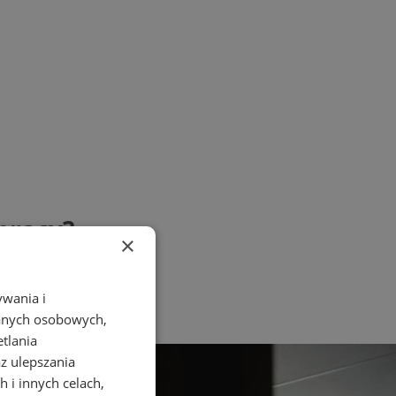
pracy?
×
ywania i
danych osobowych,
etlania
az ulepszania
 i innych celach,