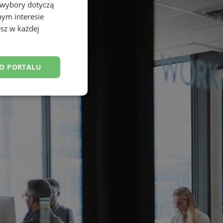
 wybory dotyczą
nym interesie
sz w każdej
DO PORTALU
esklasyfikowane
ane
owanie użytkownika i
j.