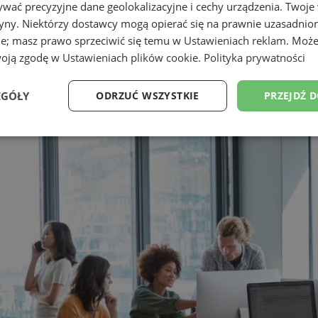
wać precyzyjne dane geolokalizacyjne i cechy urządzenia. Twoje
tryny. Niektórzy dostawcy mogą opierać się na prawnie uzasadnio
ie; masz prawo sprzeciwić się temu w
Ustawieniach reklam
. Może
woją zgodę w
Ustawieniach plików cookie
.
Polityka prywatności
EGÓŁY
ODRZUĆ WSZYSTKIE
PRZEJDŹ 
Wydajność
Targetowanie
Funkcjonalność
Ni
ezbędne
Wydajność
Targetowanie
Funkcjonalność
Niesklasyfikow
ie umożliwiają korzystanie z podstawowych funkcji strony internetowej, takich jak log
Bez niezbędnych plików cookie nie można prawidłowo korzystać ze strony internetowe
Provider
/
Okres
Opis
Domena
przechowywania