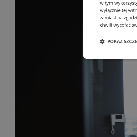
w tym wykorzysty
wyłącznie tej wi
zamiast na zgodz
chwili wycofać s
POKAŻ SZCZ
Niezbędne
Ni
Niezbędne pliki cook
zarządzanie kontem. 
Nazwa