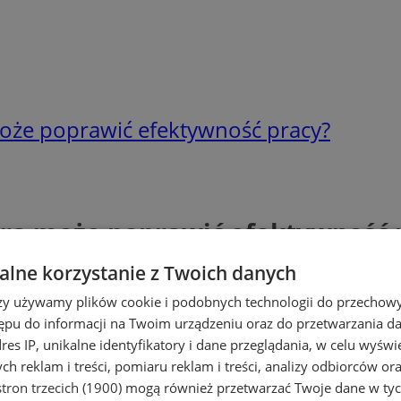
może poprawić efektywność pracy?
ura może poprawić efektywność 
lne korzystanie z Twoich danych
rzy używamy plików cookie i podobnych technologii do przechow
ępu do informacji na Twoim urządzeniu oraz do przetwarzania 
dres IP, unikalne identyfikatory i dane przeglądania, w celu wyświ
h reklam i treści, pomiaru reklam i treści, analizy odbiorców or
tron trzecich (1900)
mogą również przetwarzać Twoje dane w tych