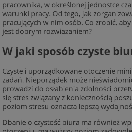
pracownika, w określonej jednostce cz
warunki pracy. Od tego, jak zorganizow
Nazwa
Pro
Nazwa
Nazwa
pracujących w nim osób. Co zrobić, aby
mlcwc
Do
Nazwa
jest dobrym rozwiązaniem?
__Secure-YNID
_ga_QJYQY75XFT
google_push
.bi
bitoIsSecure
c
W jaki sposób czyste bi
MR
__eoi
Czyste i uporządkowane otoczenie minim
MUID
zadań. Nieporządek może nieświadomie 
_clsk
prowadzi do osłabienia zdolności prze
się stres związany z koniecznością po
SRM_B
poziom stresu oznacza lepszą wydajnoś
_clck
VISITOR_INFO1_LIV
Dbanie o czystość biura ma również wpł
b
otoczeniu, ma wyższy poziom zadowolen