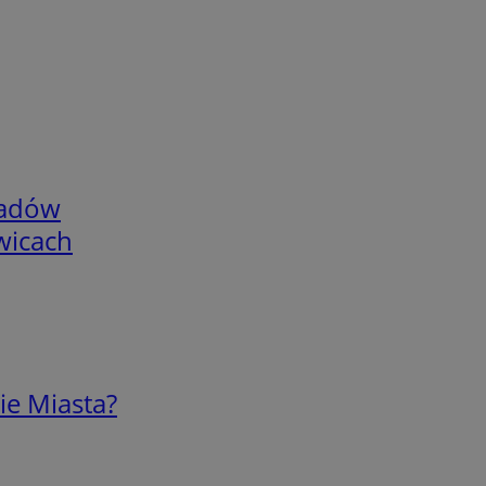
adów
wicach
ie Miasta?