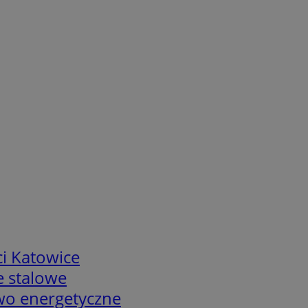
i Katowice
e stalowe
two energetyczne