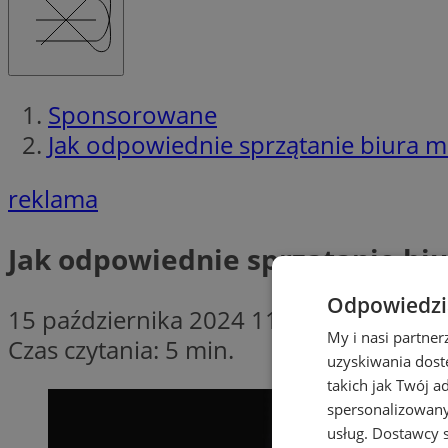
Sponsorowane
Jak odpowiednie sprzątanie biura 
reklama
Jak odpowiednie sprzątanie bi
Odpowiedzia
15 października 2024 11:00
My i nasi partne
Czas czytania: 5 min.
uzyskiwania dost
takich jak Twój a
spersonalizowanyc
usług.
Dostawcy s