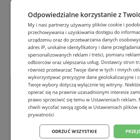
Odpowiedzialne korzystanie z Twoi
My i nasi partnerzy używamy plików cookie i podob
przechowywania i uzyskiwania dostępu do informac
urządzeniu oraz do przetwarzania danych osobowych
adres IP, unikalne identyfikatory i dane przeglądani
+138
spersonalizowanych reklam i treści, pomiaru reklam i
odbiorców oraz ulepszania usług.
Dostawcy stron tr
również przetwarzać Twoje dane w tych i innych cel
wykorzystywać precyzyjne dane geolokalizacyjne i c
Twoje wybory dotyczą wyłącznie tej witryny. Niekt
opierać się na prawnie uzasadnionym interesie zami
prawo sprzeciwić się temu w
Ustawieniach reklam
.
chwili wycofać swoją zgodę w
Ustawieniach plików 
prywatności
ODRZUĆ WSZYSTKIE
PRZEJ