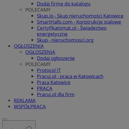
Dodaj firmę do katalogu
POLECAMY
Skup.io - Skup nieruchomości Katowice
SmartHalls.com - Konstrukcje stalowe
Certyfikatomat.pl - Świadectwo
energetyczne
Skup - nieruchomosci.org
OGŁOSZENIA
OGŁOSZENIA
Dodaj ogłoszenie
POLECAMY
Protocol IT
Pracuj.pl - praca w Katowicach
Praca Katowice
PRACA
Pracuj.pl dla firm
REKLAMA
WSPÓŁPRACA