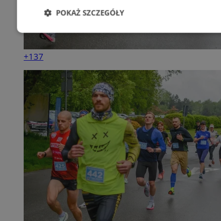
POKAŻ SZCZEGÓŁY
Niezbędne
Wydajność
Targetowani
+137
Niesklasyfikowane
Niezbędne
Wydajność
Targetowanie
Funkcjonalno
Niezbędne pliki cookie umożliwiają korzystanie z podstawowych fun
takich jak logowanie użytkownika i zarządzanie kontem. Bez niezb
można prawidłowo korzystać ze strony internetowej.
Provider
/
Okres
Nazwa
Domena
przechowywa
SessID
mojekatowice.pl
1 rok