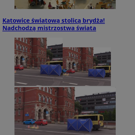
Katowice światową stolicą brydża!
Nadchodzą mistrzostwa świata