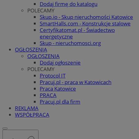
Dodaj firmę do katalogu
POLECAMY
Skup.io - Skup nieruchomości Katowice
SmartHalls.com - Konstrukcje stalowe
Certyfikatomat.pl - Świadectwo
energetyczne
Skup - nieruchomosci.org
OGŁOSZENIA
OGŁOSZENIA
Dodaj ogłoszenie
POLECAMY
Protocol IT
Pracuj.pl - praca w Katowicach
Praca Katowice
PRACA
Pracuj.pl dla firm
REKLAMA
WSPÓŁPRACA