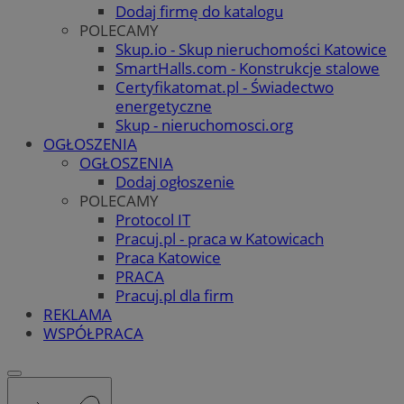
Dodaj firmę do katalogu
POLECAMY
Skup.io - Skup nieruchomości Katowice
SmartHalls.com - Konstrukcje stalowe
Certyfikatomat.pl - Świadectwo
energetyczne
Skup - nieruchomosci.org
OGŁOSZENIA
OGŁOSZENIA
Dodaj ogłoszenie
POLECAMY
Protocol IT
Pracuj.pl - praca w Katowicach
Praca Katowice
PRACA
Pracuj.pl dla firm
REKLAMA
WSPÓŁPRACA