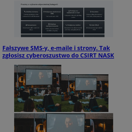
Fałszywe SMS-y, e-maile i strony. Tak
zgłosisz cyberoszustwo do CSIRT NASK