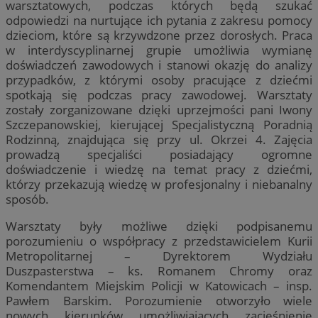
warsztatowych, podczas których będą szukać
odpowiedzi na nurtujące ich pytania z zakresu pomocy
dzieciom, które są krzywdzone przez dorosłych. Praca
w interdyscyplinarnej grupie umożliwia wymianę
doświadczeń zawodowych i stanowi okazję do analizy
przypadków, z którymi osoby pracujące z dziećmi
spotkają się podczas pracy zawodowej. Warsztaty
zostały zorganizowane dzięki uprzejmości pani Iwony
Szczepanowskiej, kierującej Specjalistyczną Poradnią
Rodzinną, znajdująca się przy ul. Okrzei 4. Zajęcia
prowadzą specjaliści posiadający ogromne
doświadczenie i wiedzę na temat pracy z dziećmi,
którzy przekazują wiedzę w profesjonalny i niebanalny
sposób.
Warsztaty były możliwe dzięki podpisanemu
porozumieniu o współpracy z przedstawicielem Kurii
Metropolitarnej – Dyrektorem Wydziału
Duszpasterstwa – ks. Romanem Chromy oraz
Komendantem Miejskim Policji w Katowicach – insp.
Pawłem Barskim. Porozumienie otworzyło wiele
nowych kierunków umożliwiających zacieśnienie