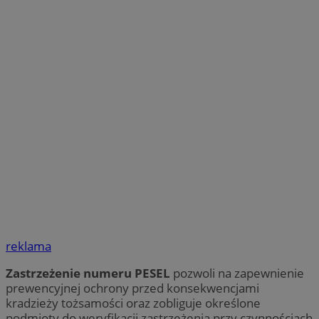
reklama
Zastrzeżenie numeru PESEL
pozwoli na zapewnienie
prewencyjnej ochrony przed konsekwencjami
kradzieży tożsamości oraz zobliguje określone
podmioty do weryfikacji zastrzeżenia przy czynnościach