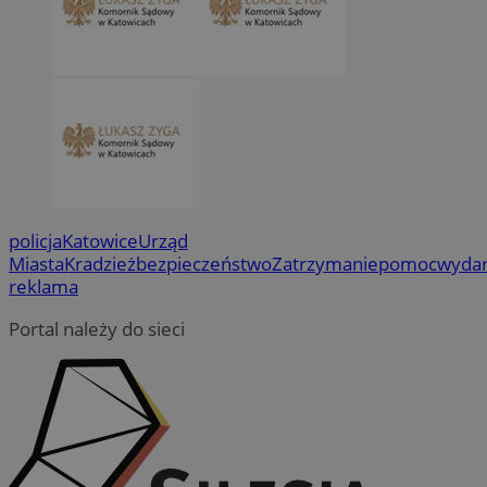
policja
Katowice
Urząd
Miasta
Kradzież
bezpieczeństwo
Zatrzymanie
pomoc
wydar
reklama
Portal należy do sieci