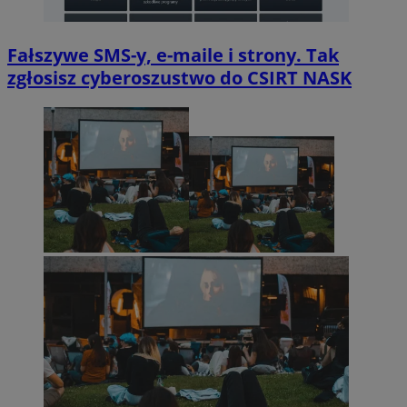
Fałszywe SMS-y, e-maile i strony. Tak
zgłosisz cyberoszustwo do CSIRT NASK