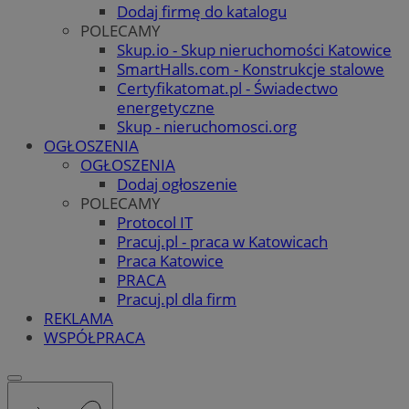
Dodaj firmę do katalogu
POLECAMY
Skup.io - Skup nieruchomości Katowice
SmartHalls.com - Konstrukcje stalowe
Certyfikatomat.pl - Świadectwo
energetyczne
Skup - nieruchomosci.org
OGŁOSZENIA
OGŁOSZENIA
Dodaj ogłoszenie
POLECAMY
Protocol IT
Pracuj.pl - praca w Katowicach
Praca Katowice
PRACA
Pracuj.pl dla firm
REKLAMA
WSPÓŁPRACA