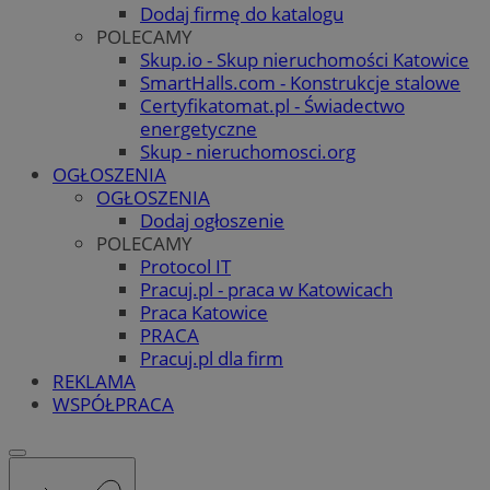
Dodaj firmę do katalogu
POLECAMY
Skup.io - Skup nieruchomości Katowice
SmartHalls.com - Konstrukcje stalowe
Certyfikatomat.pl - Świadectwo
energetyczne
Skup - nieruchomosci.org
OGŁOSZENIA
OGŁOSZENIA
Dodaj ogłoszenie
POLECAMY
Protocol IT
Pracuj.pl - praca w Katowicach
Praca Katowice
PRACA
Pracuj.pl dla firm
REKLAMA
WSPÓŁPRACA