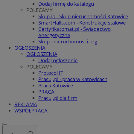
Dodaj firmę do katalogu
POLECAMY
Skup.io - Skup nieruchomości Katowice
SmartHalls.com - Konstrukcje stalowe
Certyfikatomat.pl - Świadectwo
energetyczne
Skup - nieruchomosci.org
OGŁOSZENIA
OGŁOSZENIA
Dodaj ogłoszenie
POLECAMY
Protocol IT
Pracuj.pl - praca w Katowicach
Praca Katowice
PRACA
Pracuj.pl dla firm
REKLAMA
WSPÓŁPRACA