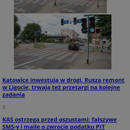
Katowice inwestują w drogi. Rusza remont
w Ligocie, trwają też przetargi na kolejne
zadania
3
KAS ostrzega przed oszustami: fałszywe
SMS-y i maile o zwrocie podatku PIT