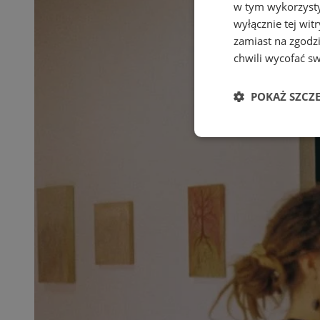
w tym wykorzysty
wyłącznie tej wi
zamiast na zgodz
chwili wycofać s
POKAŻ SZCZ
Niezbędne
Ni
Niezbędne pliki cook
zarządzanie kontem. 
Nazwa