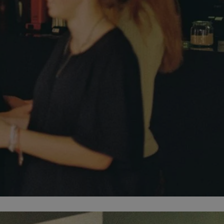
fikator sesji.
fikator sesji.
fikator sesji.
nia ludzi i botów.
rnetowej, ponieważ
ortów na temat
wej.
rmacje o zgodzie
ach dotyczących
 witryny. Rejestruje
ności i ustawień
anie w kolejnych
k nie musi ponownie
 co zwiększa wygodę
 danych.
nia ludzi i botów.
rnetowej, ponieważ
ortów na temat
wej.
z usługę Cookie-
ferencji
pliki cookie. Jest
ookie-Script.com