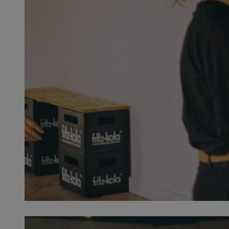
SessID
QeSessID
MvSessID
__cf_bm
VISITOR_PRIVACY_
__cf_bm
CookieScriptConse