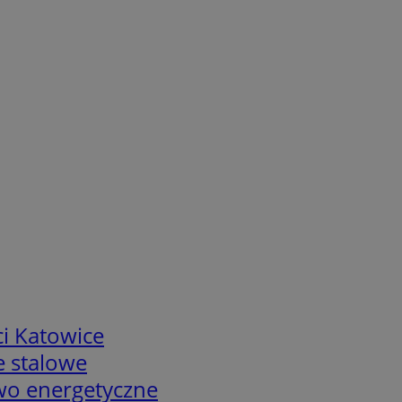
i Katowice
e stalowe
two energetyczne