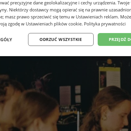
wać precyzyjne dane geolokalizacyjne i cechy urządzenia. Twoje
tryny. Niektórzy dostawcy mogą opierać się na prawnie uzasadnio
ie; masz prawo sprzeciwić się temu w
Ustawieniach reklam
. Może
woją zgodę w
Ustawieniach plików cookie
.
Polityka prywatności
EGÓŁY
ODRZUĆ WSZYSTKIE
PRZEJDŹ 
Wydajność
Targetowanie
Funkcjonalność
Ni
ezbędne
Wydajność
Targetowanie
Funkcjonalność
Niesklasyfikow
ie umożliwiają korzystanie z podstawowych funkcji strony internetowej, takich jak log
Bez niezbędnych plików cookie nie można prawidłowo korzystać ze strony internetowe
Provider
/
Okres
Opis
Domena
przechowywania