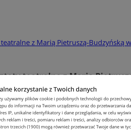
y teatralne z Marią Pietruszą-Budzyńską 
sztaty teatralne z Marią Pietru
lne korzystanie z Twoich danych
rzy używamy plików cookie i podobnych technologii do przechow
ępu do informacji na Twoim urządzeniu oraz do przetwarzania 
dres IP, unikalne identyfikatory i dane przeglądania, w celu wyświ
h reklam i treści, pomiaru reklam i treści, analizy odbiorców or
tron trzecich (1900)
mogą również przetwarzać Twoje dane w tych