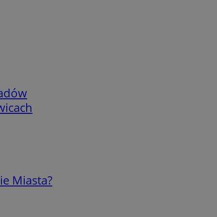
adów
wicach
ie Miasta?