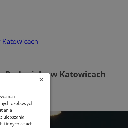
w Katowicach
szą-Budzyńską w Katowicach
×
ywania i
danych osobowych,
etlania
az ulepszania
 i innych celach,