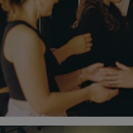
mojekatowice.pl
1 rok
Ten plik cookie przechowuje identy
mojekatowice.pl
1 rok
Ten plik cookie przechowuje identy
mojekatowice.pl
1 rok
Ten plik cookie przechowuje identy
29 minut 56
Ten plik cookie służy do rozróżnia
Cloudflare Inc.
sekund
Jest to korzystne dla strony inte
.temu.com
umożliwia tworzenie ważnych rap
korzystania z jej witryny interneto
METADATA
5 miesięcy 4
Ten plik cookie przechowuje info
YouTube
tygodnie
użytkownika oraz jego preferencj
.youtube.com
prywatności podczas korzystania z
wybory dotyczące polityki prywat
zgody, zapewniając ich przestrzeg
wizytach. Dzięki temu użytkowni
konfigurować swoich preferencji,
i zgodność z regulacjami ochrony
29 minut 53
Ten plik cookie służy do rozróżnia
Cloudflare Inc.
Google Privacy Policy
sekundy
Jest to korzystne dla strony inte
.twitter.com
umożliwia tworzenie ważnych rap
korzystania z jej witryny interneto
nt
4 tygodnie 2 dni
Ten plik cookie jest używany prze
CookieScript
Script.com do zapamiętywania pre
mojekatowice.pl
dotyczących zgody użytkownika na 
to konieczne, aby baner cookie C
działał poprawnie.