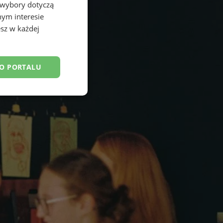
 wybory dotyczą
nym interesie
sz w każdej
DO PORTALU
esklasyfikowane
ane
owanie użytkownika i
j.