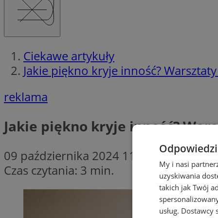
Ciekawe artykuły
Jakie piękno kryje inność? Warsztat
reklama
Jakie piękno kryje inność? War
Odpowiedzia
09 października 2024 11:30
My i nasi partne
Czas czytania: 3 min.
uzyskiwania dost
takich jak Twój a
spersonalizowanyc
usług.
Dostawcy s