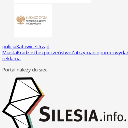
policja
Katowice
Urząd
Miasta
Kradzież
bezpieczeństwo
Zatrzymanie
pomoc
wydar
reklama
Portal należy do sieci