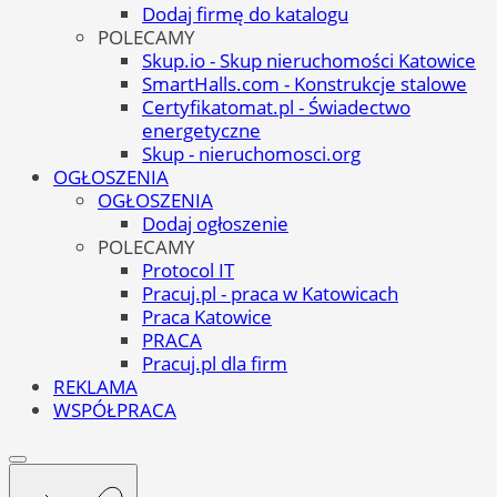
Dodaj firmę do katalogu
POLECAMY
Skup.io - Skup nieruchomości Katowice
SmartHalls.com - Konstrukcje stalowe
Certyfikatomat.pl - Świadectwo
energetyczne
Skup - nieruchomosci.org
OGŁOSZENIA
OGŁOSZENIA
Dodaj ogłoszenie
POLECAMY
Protocol IT
Pracuj.pl - praca w Katowicach
Praca Katowice
PRACA
Pracuj.pl dla firm
REKLAMA
WSPÓŁPRACA