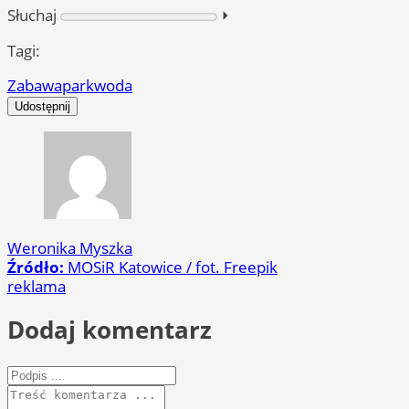
Słuchaj
⏵︎
Tagi:
Zabawa
park
woda
Udostępnij
Weronika Myszka
Źródło:
MOSiR Katowice / fot. Freepik
reklama
Dodaj komentarz