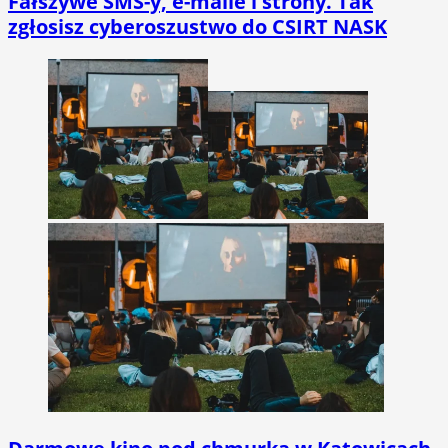
Fałszywe SMS-y, e-maile i strony. Tak
zgłosisz cyberoszustwo do CSIRT NASK