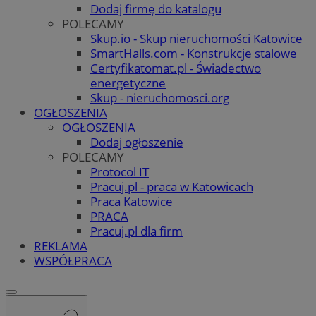
Dodaj firmę do katalogu
POLECAMY
Skup.io - Skup nieruchomości Katowice
SmartHalls.com - Konstrukcje stalowe
Certyfikatomat.pl - Świadectwo
energetyczne
Skup - nieruchomosci.org
OGŁOSZENIA
OGŁOSZENIA
Dodaj ogłoszenie
POLECAMY
Protocol IT
Pracuj.pl - praca w Katowicach
Praca Katowice
PRACA
Pracuj.pl dla firm
REKLAMA
WSPÓŁPRACA