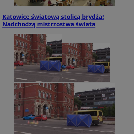
Katowice światową stolicą brydża!
Nadchodzą mistrzostwa świata