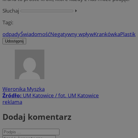
Słuchaj
⏵︎
Tagi:
odpady
Świadomość
Negatywny wpływ
Krankówka
Plastik
Udostępnij
Weronika Myszka
Źródło:
UM Katowice / fot. UM Katowice
reklama
Dodaj komentarz