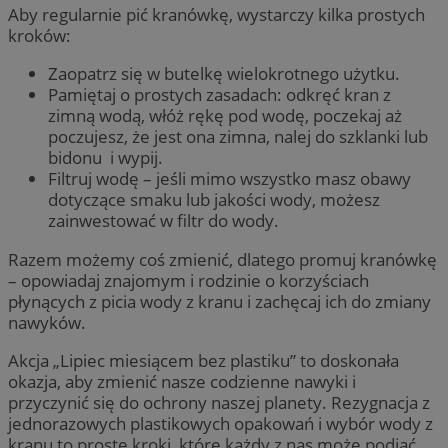
Aby regularnie pić kranówkę, wystarczy kilka prostych
kroków:
Zaopatrz się w butelkę wielokrotnego użytku.
Pamiętaj o prostych zasadach: odkręć kran z
zimną wodą, włóż rękę pod wodę, poczekaj aż
poczujesz, że jest ona zimna, nalej do szklanki lub
bidonu i wypij.
Filtruj wodę – jeśli mimo wszystko masz obawy
dotyczące smaku lub jakości wody, możesz
zainwestować w filtr do wody.
Razem możemy coś zmienić, dlatego promuj kranówkę
– opowiadaj znajomym i rodzinie o korzyściach
płynących z picia wody z kranu i zachęcaj ich do zmiany
nawyków.
Akcja „Lipiec miesiącem bez plastiku” to doskonała
okazja, aby zmienić nasze codzienne nawyki i
przyczynić się do ochrony naszej planety. Rezygnacja z
jednorazowych plastikowych opakowań i wybór wody z
kranu to proste kroki, które każdy z nas może podjąć.