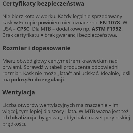
Certyfikaty bezpieczeństwa
Nie bierz kota w worku. Każdy legalnie sprzedawany
kask w Europie powinien mieć oznaczenie
EN 1078
. W
USA –
CPSC
. Dla MTB – dodatkowo np.
ASTM F1952
.
Brak certyfikatu = brak gwarancji bezpieczeństwa.
Rozmiar i dopasowanie
Mierz obwód głowy centymetrem krawieckim nad
brwiami. Sprawdź w tabeli producenta odpowiedni
rozmiar. Kask nie może „latać” ani uciskać. Idealnie, jeśli
ma
pokrętło do regulacji
.
Wentylacja
Liczba otworów wentylacyjnych ma znaczenie – im
więcej, tym lepiej dla szosy i lata. W MTB ważna jest też
ich
lokalizacja
, by głowa „oddychała” nawet przy niskiej
prędkości.