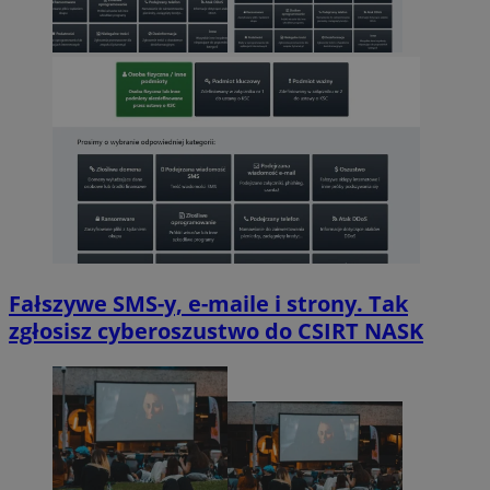
Fałszywe SMS-y, e-maile i strony. Tak
zgłosisz cyberoszustwo do CSIRT NASK