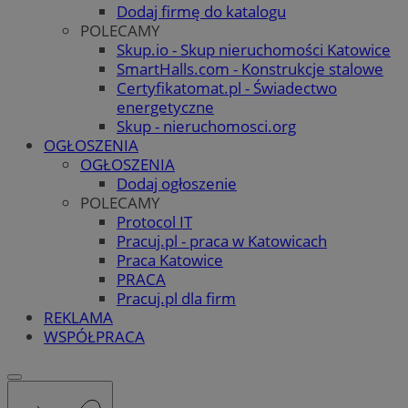
Dodaj firmę do katalogu
POLECAMY
Skup.io - Skup nieruchomości Katowice
SmartHalls.com - Konstrukcje stalowe
Certyfikatomat.pl - Świadectwo
energetyczne
Skup - nieruchomosci.org
OGŁOSZENIA
OGŁOSZENIA
Dodaj ogłoszenie
POLECAMY
Protocol IT
Pracuj.pl - praca w Katowicach
Praca Katowice
PRACA
Pracuj.pl dla firm
REKLAMA
WSPÓŁPRACA