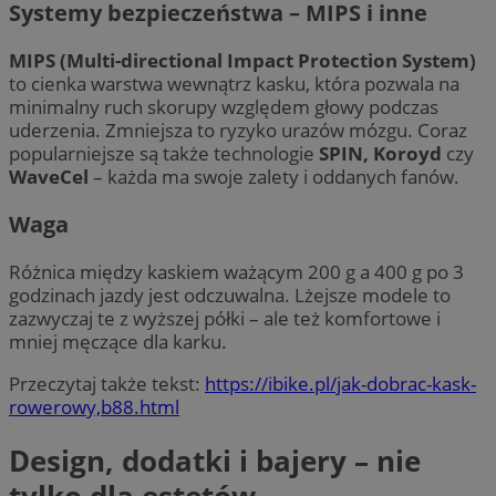
Systemy bezpieczeństwa – MIPS i inne
MIPS (Multi-directional Impact Protection System)
to cienka warstwa wewnątrz kasku, która pozwala na
minimalny ruch skorupy względem głowy podczas
uderzenia. Zmniejsza to ryzyko urazów mózgu. Coraz
popularniejsze są także technologie
SPIN, Koroyd
czy
WaveCel
– każda ma swoje zalety i oddanych fanów.
Waga
Różnica między kaskiem ważącym 200 g a 400 g po 3
godzinach jazdy jest odczuwalna. Lżejsze modele to
zazwyczaj te z wyższej półki – ale też komfortowe i
mniej męczące dla karku.
Przeczytaj także tekst:
https://ibike.pl/jak-dobrac-kask-
rowerowy,b88.html
Design, dodatki i bajery – nie
tylko dla estetów