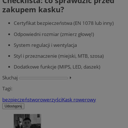
Checklista: co sprawdzić przed
zakupem kasku?
Certyfikat bezpieczeństwa (EN 1078 lub inny)
Odpowiedni rozmiar (zmierz głowę!)
System regulacji i wentylacja
Styl i przeznaczenie (miejski, MTB, szosa)
Dodatkowe funkcje (MIPS, LED, daszek)
Słuchaj
⏵︎
Tagi:
bezpieczeństwo
rowerzyści
Kask rowerowy
Udostępnij