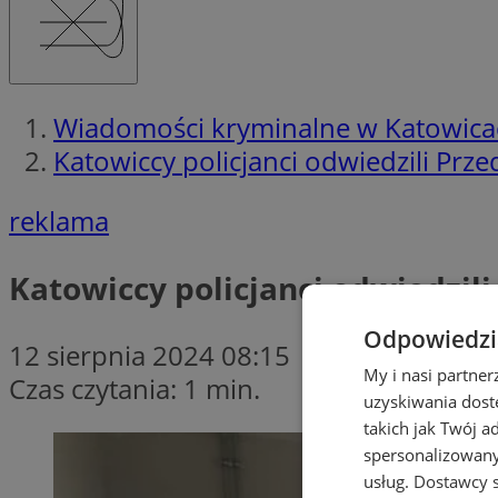
Wiadomości kryminalne w Katowica
Katowiccy policjanci odwiedzili Prze
reklama
Katowiccy policjanci odwiedzili
Odpowiedzia
12 sierpnia 2024 08:15
My i nasi partne
Czas czytania: 1 min.
uzyskiwania dost
takich jak Twój a
spersonalizowanyc
usług.
Dostawcy s