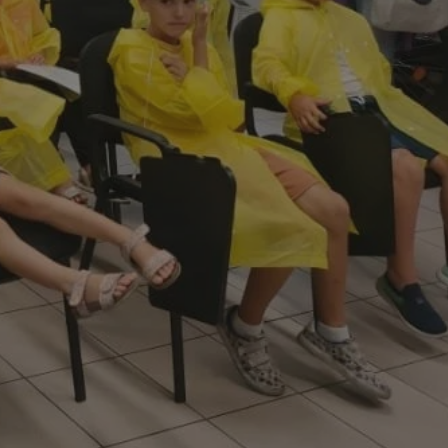
fikator sesji.
fikator sesji.
fikator sesji.
nia ludzi i botów.
rnetowej, ponieważ
ortów na temat
wej.
rmacje o zgodzie
ach dotyczących
 witryny. Rejestruje
ności i ustawień
anie w kolejnych
k nie musi ponownie
 co zwiększa wygodę
 danych.
nia ludzi i botów.
rnetowej, ponieważ
ortów na temat
wej.
z usługę Cookie-
ferencji
pliki cookie. Jest
ookie-Script.com