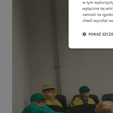
w tym wykorzysty
wyłącznie tej wi
zamiast na zgodz
chwili wycofać s
POKAŻ SZCZ
Niezbędne
Ni
Niezbędne pliki cook
zarządzanie kontem. 
Nazwa