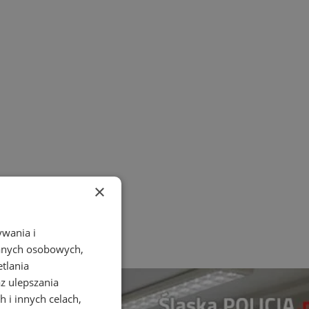
×
ywania i
danych osobowych,
etlania
az ulepszania
 i innych celach,