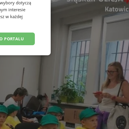
 wybory dotyczą
nym interesie
sz w każdej
DO PORTALU
esklasyfikowane
ane
owanie użytkownika i
j.