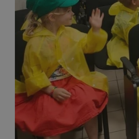
SessID
QeSessID
MvSessID
__cf_bm
VISITOR_PRIVACY_
__cf_bm
CookieScriptConse