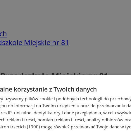
ch
dszkole Miejskie nr 81
 Przedszkole Miejskie nr 81
lne korzystanie z Twoich danych
rzy używamy plików cookie i podobnych technologii do przechow
ępu do informacji na Twoim urządzeniu oraz do przetwarzania 
dres IP, unikalne identyfikatory i dane przeglądania, w celu wyświ
h reklam i treści, pomiaru reklam i treści, analizy odbiorców or
tron trzecich (1900)
mogą również przetwarzać Twoje dane w tych