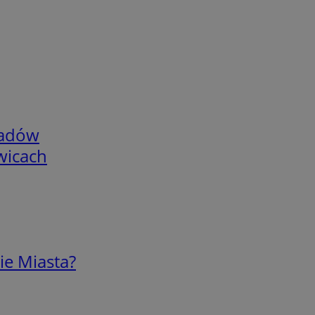
adów
wicach
ie Miasta?