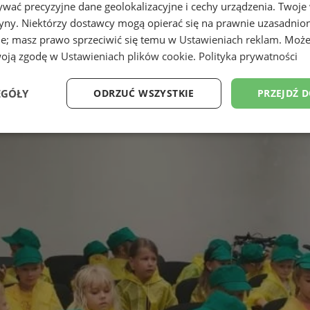
wać precyzyjne dane geolokalizacyjne i cechy urządzenia. Twoje
tryny. Niektórzy dostawcy mogą opierać się na prawnie uzasadnio
ie; masz prawo sprzeciwić się temu w
Ustawieniach reklam
. Może
woją zgodę w
Ustawieniach plików cookie
.
Polityka prywatności
EGÓŁY
ODRZUĆ WSZYSTKIE
PRZEJDŹ 
Wydajność
Targetowanie
Funkcjonalność
Ni
ezbędne
Wydajność
Targetowanie
Funkcjonalność
Niesklasyfikow
ie umożliwiają korzystanie z podstawowych funkcji strony internetowej, takich jak log
Bez niezbędnych plików cookie nie można prawidłowo korzystać ze strony internetowe
Provider
/
Okres
Opis
Domena
przechowywania