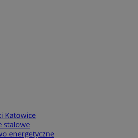
i Katowice
e stalowe
two energetyczne