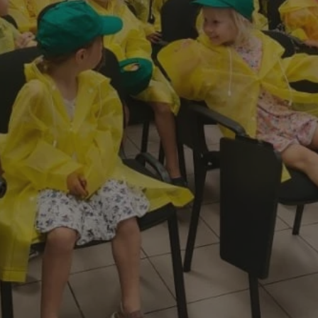
mojekatowice.pl
1 rok
Ten plik cookie przechowuje identy
mojekatowice.pl
1 rok
Ten plik cookie przechowuje identy
mojekatowice.pl
1 rok
Ten plik cookie przechowuje identy
29 minut 56
Ten plik cookie służy do rozróżnia
Cloudflare Inc.
sekund
Jest to korzystne dla strony inte
.temu.com
umożliwia tworzenie ważnych rap
korzystania z jej witryny interneto
METADATA
5 miesięcy 4
Ten plik cookie przechowuje info
YouTube
tygodnie
użytkownika oraz jego preferencj
.youtube.com
prywatności podczas korzystania z
wybory dotyczące polityki prywat
zgody, zapewniając ich przestrzeg
wizytach. Dzięki temu użytkowni
konfigurować swoich preferencji,
i zgodność z regulacjami ochrony
29 minut 53
Ten plik cookie służy do rozróżnia
Cloudflare Inc.
Google Privacy Policy
sekundy
Jest to korzystne dla strony inte
.twitter.com
umożliwia tworzenie ważnych rap
korzystania z jej witryny interneto
nt
4 tygodnie 2 dni
Ten plik cookie jest używany prze
CookieScript
Script.com do zapamiętywania pre
mojekatowice.pl
dotyczących zgody użytkownika na 
to konieczne, aby baner cookie C
działał poprawnie.