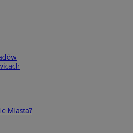
adów
wicach
ie Miasta?