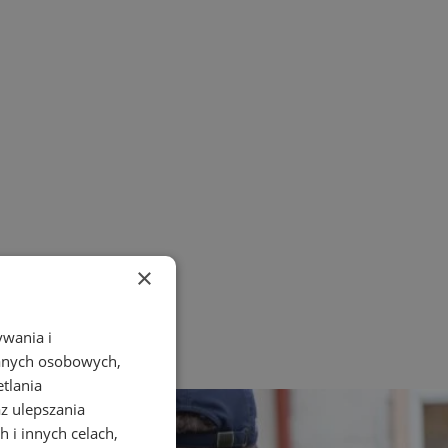
×
ywania i
danych osobowych,
etlania
az ulepszania
 i innych celach,