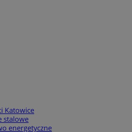
i Katowice
e stalowe
two energetyczne