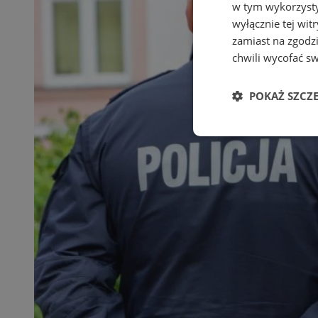
w tym wykorzysty
wyłącznie tej wi
zamiast na zgodz
chwili wycofać s
POKAŻ SZCZ
Niezbędne
Ni
Niezbędne pliki cook
zarządzanie kontem. 
Nazwa