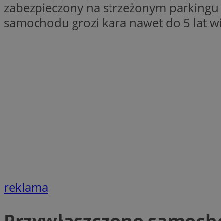
zabezpieczony na strzeżonym parkingu 
samochodu grozi kara nawet do 5 lat wi
Nazwa
Pro
Nazwa
Nazwa
mlcwc
Do
Nazwa
__Secure-YNID
_ga_QJYQY75XFT
google_push
.bi
bitoIsSecure
c
MR
__eoi
MUID
_clsk
SRM_B
_clck
reklama
VISITOR_INFO1_LIV
b
Przywłaszczono samoch