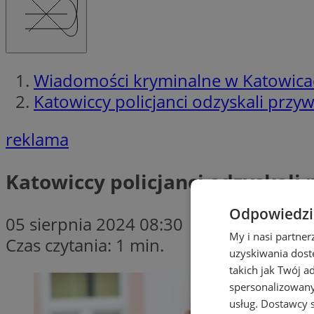
Wiadomości kryminalne w Katowica
Katowiccy policjanci odzyskali prz
reklama
Katowiccy policjanci odzyskal
Odpowiedzia
05 sierpnia 2024 08:30
My i nasi partne
Czas czytania: 1 min.
uzyskiwania dost
takich jak Twój a
spersonalizowanyc
usług.
Dostawcy s