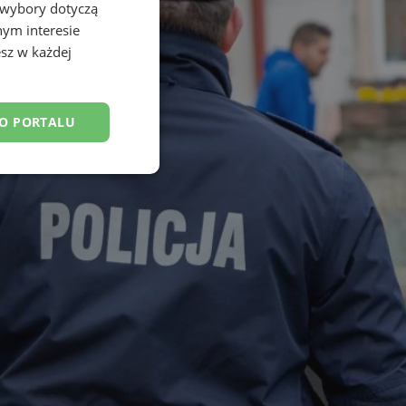
 wybory dotyczą
nym interesie
sz w każdej
DO PORTALU
esklasyfikowane
ane
owanie użytkownika i
j.