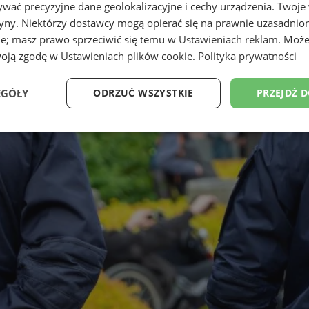
wać precyzyjne dane geolokalizacyjne i cechy urządzenia. Twoje
tryny. Niektórzy dostawcy mogą opierać się na prawnie uzasadnio
ie; masz prawo sprzeciwić się temu w
Ustawieniach reklam
. Może
woją zgodę w
Ustawieniach plików cookie
.
Polityka prywatności
EGÓŁY
ODRZUĆ WSZYSTKIE
PRZEJDŹ 
Wydajność
Targetowanie
Funkcjonalność
Ni
ezbędne
Wydajność
Targetowanie
Funkcjonalność
Niesklasyfikow
ie umożliwiają korzystanie z podstawowych funkcji strony internetowej, takich jak log
Bez niezbędnych plików cookie nie można prawidłowo korzystać ze strony internetowe
Provider
/
Okres
Opis
Domena
przechowywania