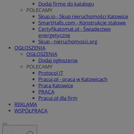
Dodaj firmę do katalogu
POLECAMY
Skup.io - Skup nieruchomości Katowice
SmartHalls.com - Konstrukcje stalowe
Certyfikatomat.pl - Świadectwo
energetyczne
Skup - nieruchomosci.org
OGŁOSZENIA
OGŁOSZENIA
Dodaj ogłoszenie
POLECAMY
Protocol IT
Pracuj.pl - praca w Katowicach
Praca Katowice
PRACA
Pracuj.pl dla firm
REKLAMA
WSPÓŁPRACA