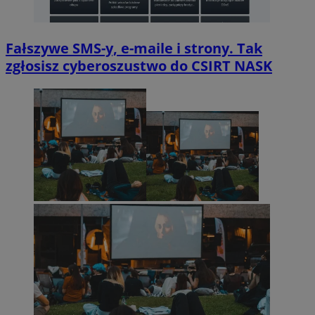
Fałszywe SMS-y, e-maile i strony. Tak
zgłosisz cyberoszustwo do CSIRT NASK