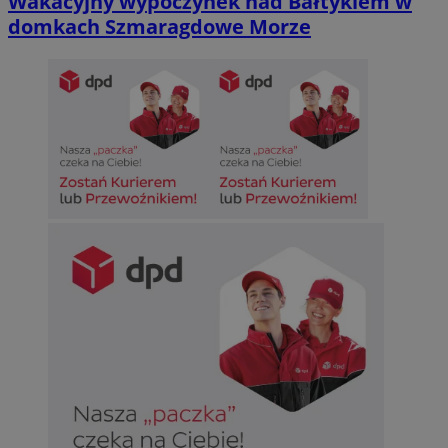
Wakacyjny wypoczynek nad Bałtykiem w
domkach Szmaragdowe Morze