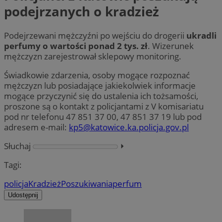
podejrzanych o kradzież
Podejrzewani mężczyźni po wejściu do drogerii
ukradli
perfumy o wartości ponad 2 tys. zł
. Wizerunek
mężczyzn zarejestrował sklepowy monitoring.
Świadkowie zdarzenia, osoby mogące rozpoznać
mężczyzn lub posiadające jakiekolwiek informacje
mogące przyczynić się do ustalenia ich tożsamości,
proszone są o kontakt z policjantami z V komisariatu
pod nr telefonu 47 851 37 00, 47 851 37 19 lub pod
adresem e-mail:
kp5@katowice.ka.policja.gov.pl
Słuchaj
⏵︎
Tagi:
policja
Kradzież
Poszukiwania
perfum
Udostępnij