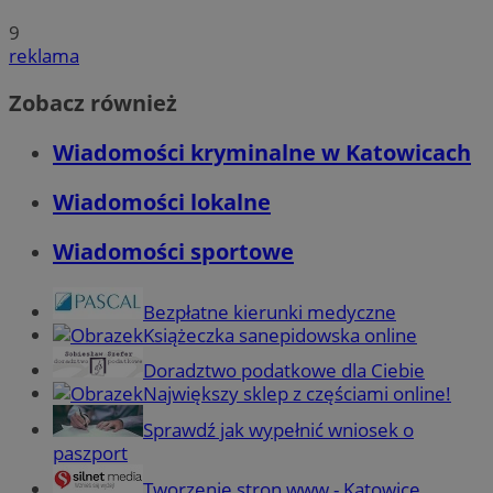
9
reklama
Zobacz również
Wiadomości kryminalne w Katowicach
Wiadomości lokalne
Wiadomości sportowe
Bezpłatne kierunki medyczne
Książeczka sanepidowska online
Doradztwo podatkowe dla Ciebie
Największy sklep z częściami online!
Sprawdź jak wypełnić wniosek o
paszport
Tworzenie stron www - Katowice