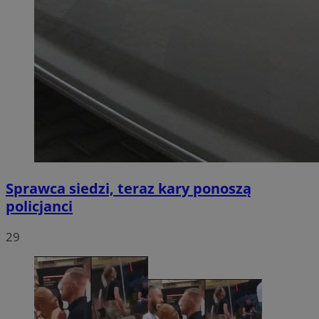
Sprawca siedzi, teraz kary ponoszą
policjanci
29