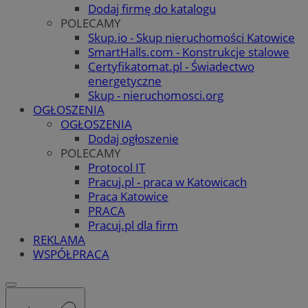
Dodaj firmę do katalogu
POLECAMY
Skup.io - Skup nieruchomości Katowice
SmartHalls.com - Konstrukcje stalowe
Certyfikatomat.pl - Świadectwo
energetyczne
Skup - nieruchomosci.org
OGŁOSZENIA
OGŁOSZENIA
Dodaj ogłoszenie
POLECAMY
Protocol IT
Pracuj.pl - praca w Katowicach
Praca Katowice
PRACA
Pracuj.pl dla firm
REKLAMA
WSPÓŁPRACA