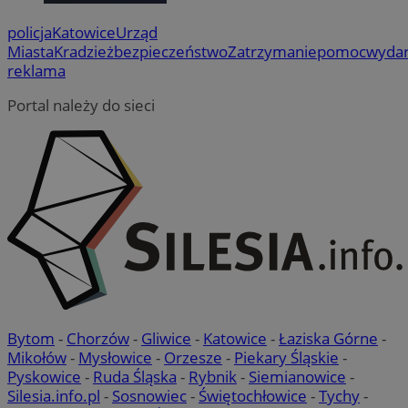
policja
Katowice
Urząd
Miasta
Kradzież
bezpieczeństwo
Zatrzymanie
pomoc
wydar
reklama
Portal należy do sieci
Bytom
-
Chorzów
-
Gliwice
-
Katowice
-
Łaziska Górne
-
Mikołów
-
Mysłowice
-
Orzesze
-
Piekary Śląskie
-
Pyskowice
-
Ruda Śląska
-
Rybnik
-
Siemianowice
-
Silesia.info.pl
-
Sosnowiec
-
Świętochłowice
-
Tychy
-