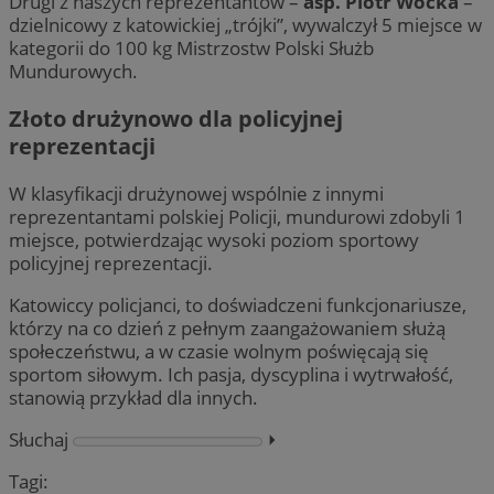
Drugi z naszych reprezentantów –
asp. Piotr Wocka
–
dzielnicowy z katowickiej „trójki”, wywalczył 5 miejsce w
kategorii do 100 kg Mistrzostw Polski Służb
Mundurowych.
Złoto drużynowo dla policyjnej
reprezentacji
W klasyfikacji drużynowej wspólnie z innymi
reprezentantami polskiej Policji, mundurowi zdobyli 1
miejsce, potwierdzając wysoki poziom sportowy
policyjnej reprezentacji.
Katowiccy policjanci, to doświadczeni funkcjonariusze,
którzy na co dzień z pełnym zaangażowaniem służą
społeczeństwu, a w czasie wolnym poświęcają się
sportom siłowym. Ich pasja, dyscyplina i wytrwałość,
stanowią przykład dla innych.
Słuchaj
⏵︎
Tagi: