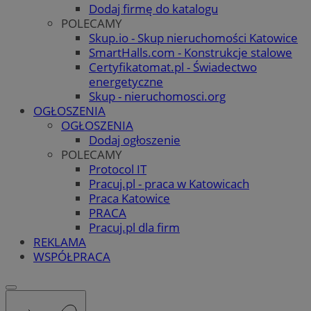
Dodaj firmę do katalogu
POLECAMY
Skup.io - Skup nieruchomości Katowice
SmartHalls.com - Konstrukcje stalowe
Certyfikatomat.pl - Świadectwo
energetyczne
Skup - nieruchomosci.org
OGŁOSZENIA
OGŁOSZENIA
Dodaj ogłoszenie
POLECAMY
Protocol IT
Pracuj.pl - praca w Katowicach
Praca Katowice
PRACA
Pracuj.pl dla firm
REKLAMA
WSPÓŁPRACA