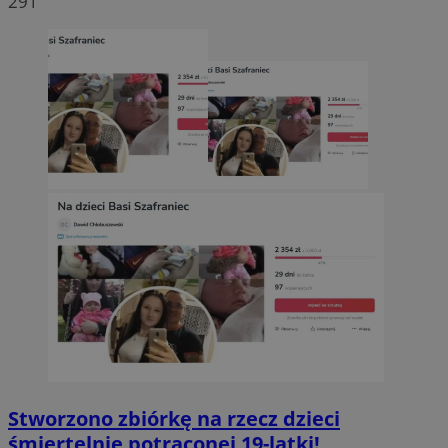
291
Stworzono zbiórkę na rzecz dzieci
śmiertelnie potrąconej 19-latki!