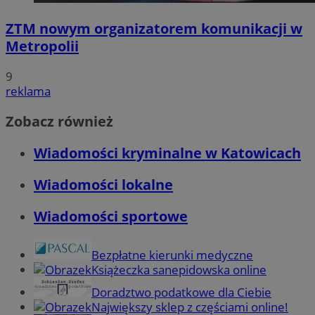
ZTM nowym organizatorem komunikacji w
Metropolii
9
reklama
Zobacz również
Wiadomości kryminalne w Katowicach
Wiadomości lokalne
Wiadomości sportowe
Bezpłatne kierunki medyczne
Książeczka sanepidowska online
Doradztwo podatkowe dla Ciebie
Największy sklep z częściami online!