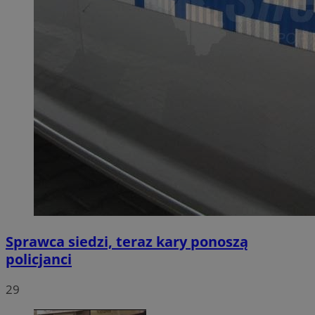
Sprawca siedzi, teraz kary ponoszą
policjanci
29