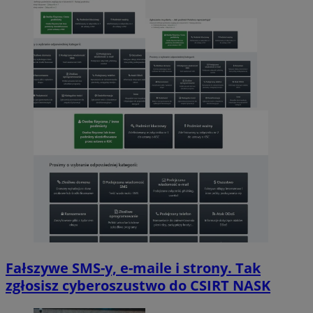
Fałszywe SMS-y, e-maile i strony. Tak
zgłosisz cyberoszustwo do CSIRT NASK