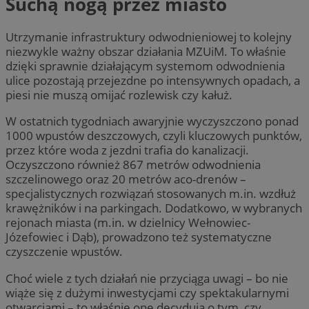
Suchą nogą przez miasto
Utrzymanie infrastruktury odwodnieniowej to kolejny
niezwykle ważny obszar działania MZUiM. To właśnie
dzięki sprawnie działającym systemom odwodnienia
ulice pozostają przejezdne po intensywnych opadach, a
piesi nie muszą omijać rozlewisk czy kałuż.
W ostatnich tygodniach awaryjnie wyczyszczono ponad
1000 wpustów deszczowych, czyli kluczowych punktów,
przez które woda z jezdni trafia do kanalizacji.
Oczyszczono również 867 metrów odwodnienia
szczelinowego oraz 20 metrów aco-drenów –
specjalistycznych rozwiązań stosowanych m.in. wzdłuż
krawężników i na parkingach. Dodatkowo, w wybranych
rejonach miasta (m.in. w dzielnicy Wełnowiec-
Józefowiec i Dąb), prowadzono też systematyczne
czyszczenie wpustów.
Choć wiele z tych działań nie przyciąga uwagi – bo nie
wiąże się z dużymi inwestycjami czy spektakularnymi
otwarciami – to właśnie one decydują o tym, czy