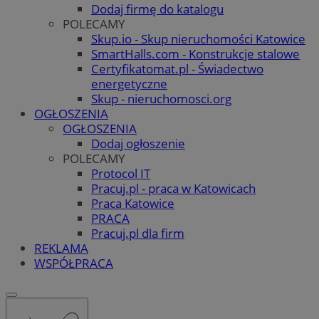
Dodaj firmę do katalogu
POLECAMY
Skup.io - Skup nieruchomości Katowice
SmartHalls.com - Konstrukcje stalowe
Certyfikatomat.pl - Świadectwo
energetyczne
Skup - nieruchomosci.org
OGŁOSZENIA
OGŁOSZENIA
Dodaj ogłoszenie
POLECAMY
Protocol IT
Pracuj.pl - praca w Katowicach
Praca Katowice
PRACA
Pracuj.pl dla firm
REKLAMA
WSPÓŁPRACA