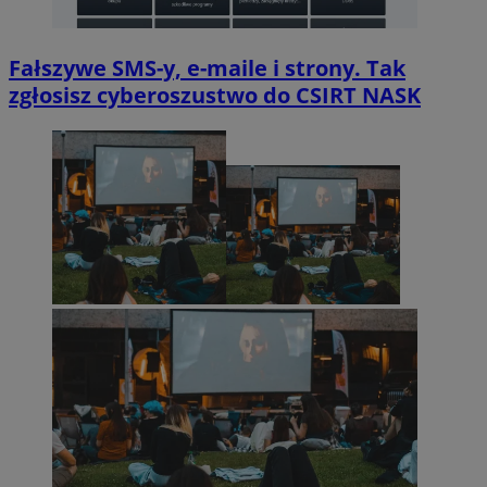
Fałszywe SMS-y, e-maile i strony. Tak
zgłosisz cyberoszustwo do CSIRT NASK