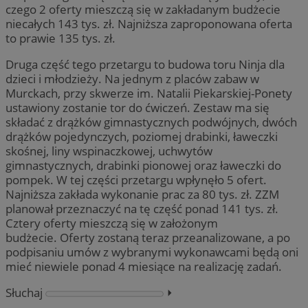
czego 2 oferty mieszczą się w zakładanym budżecie
niecałych 143 tys. zł. Najniższa zaproponowana oferta
to prawie 135 tys. zł.
Druga część tego przetargu to budowa toru Ninja dla
dzieci i młodzieży. Na jednym z placów zabaw w
Murckach, przy skwerze im. Natalii Piekarskiej-Ponety
ustawiony zostanie tor do ćwiczeń. Zestaw ma się
składać z drążków gimnastycznych podwójnych, dwóch
drążków pojedynczych, poziomej drabinki, ławeczki
skośnej, liny wspinaczkowej, uchwytów
gimnastycznych, drabinki pionowej oraz ławeczki do
pompek. W tej części przetargu wpłynęło 5 ofert.
Najniższa zakłada wykonanie prac za 80 tys. zł. ZZM
planował przeznaczyć na tę część ponad 141 tys. zł.
Cztery oferty mieszczą się w założonym
budżecie. Oferty zostaną teraz przeanalizowane, a po
podpisaniu umów z wybranymi wykonawcami będą oni
mieć niewiele ponad 4 miesiące na realizację zadań.
Słuchaj
⏵︎