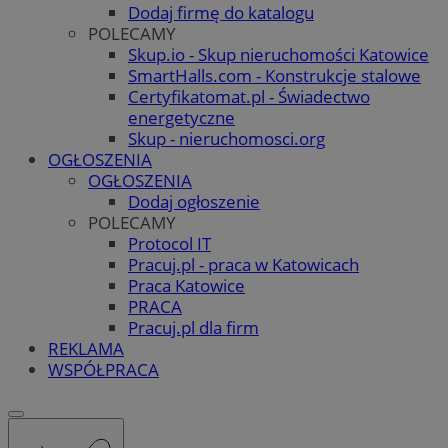
Dodaj firmę do katalogu
POLECAMY
Skup.io - Skup nieruchomości Katowice
SmartHalls.com - Konstrukcje stalowe
Certyfikatomat.pl - Świadectwo
energetyczne
Skup - nieruchomosci.org
OGŁOSZENIA
OGŁOSZENIA
Dodaj ogłoszenie
POLECAMY
Protocol IT
Pracuj.pl - praca w Katowicach
Praca Katowice
PRACA
Pracuj.pl dla firm
REKLAMA
WSPÓŁPRACA