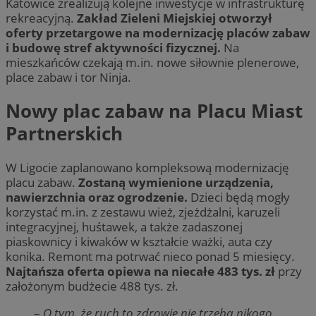
Katowice zrealizują kolejne inwestycje w infrastrukturę
rekreacyjną.
Zakład Zieleni Miejskiej otworzył
oferty przetargowe na modernizację placów zabaw
i budowę stref aktywności fizycznej.
Na
mieszkańców czekają m.in. nowe siłownie plenerowe,
place zabaw i tor Ninja.
Nowy plac zabaw na Placu Miast
Partnerskich
W Ligocie zaplanowano kompleksową modernizację
placu zabaw.
Zostaną wymienione urządzenia,
nawierzchnia oraz ogrodzenie.
Dzieci będą mogły
korzystać m.in. z zestawu wież, zjeżdżalni, karuzeli
integracyjnej, huśtawek, a także zadaszonej
piaskownicy i kiwaków w kształcie ważki, auta czy
konika. Remont ma potrwać nieco ponad 5 miesięcy.
Najtańsza oferta opiewa na niecałe 483 tys. zł
przy
założonym budżecie 488 tys. zł.
–
O tym, że ruch to zdrowie nie trzeba nikogo