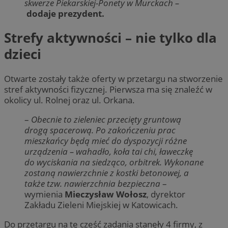
skwerze Piekarskiej-Ponety w Murckach –
dodaje prezydent.
Strefy aktywności – nie tylko dla
dzieci
Otwarte zostały także oferty w przetargu na stworzenie
stref aktywności fizycznej. Pierwsza ma się znaleźć w
okolicy ul. Rolnej oraz ul. Orkana.
–
Obecnie to zieleniec przecięty gruntową
drogą spacerową. Po zakończeniu prac
mieszkańcy będą mieć do dyspozycji różne
urządzenia – wahadło, koła tai chi, ławeczkę
do wyciskania na siedząco, orbitrek. Wykonane
zostaną nawierzchnie z kostki betonowej, a
także tzw. nawierzchnia bezpieczna
–
wymienia
Mieczysław Wołosz
, dyrektor
Zakładu Zieleni Miejskiej w Katowicach.
Do przetargu na tę część zadania stanęły 4 firmy, z