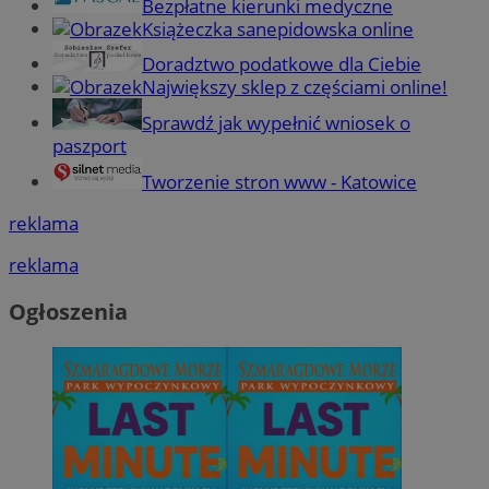
Bezpłatne kierunki medyczne
Książeczka sanepidowska online
Doradztwo podatkowe dla Ciebie
Największy sklep z częściami online!
Sprawdź jak wypełnić wniosek o
paszport
Tworzenie stron www - Katowice
reklama
reklama
Ogłoszenia