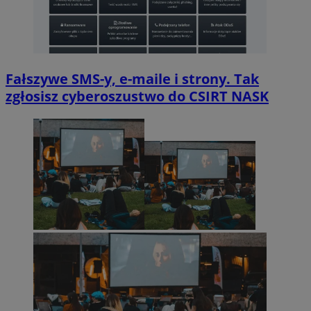
Fałszywe SMS-y, e-maile i strony. Tak
zgłosisz cyberoszustwo do CSIRT NASK