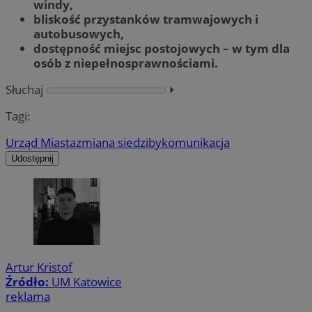
windy,
bliskość przystanków tramwajowych i
autobusowych,
dostępność miejsc postojowy
ch – w tym dla
o
sób z niepełnosprawnościami.
Słuchaj
⏵︎
Tagi:
Urząd Miasta
zmiana siedziby
komunikacja
Udostępnij
Artur Kristof
Źródło:
UM Katowice
reklama