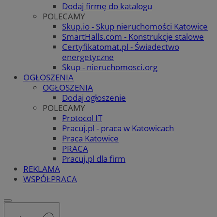
Dodaj firmę do katalogu
POLECAMY
Skup.io - Skup nieruchomości Katowice
SmartHalls.com - Konstrukcje stalowe
Certyfikatomat.pl - Świadectwo
energetyczne
Skup - nieruchomosci.org
OGŁOSZENIA
OGŁOSZENIA
Dodaj ogłoszenie
POLECAMY
Protocol IT
Pracuj.pl - praca w Katowicach
Praca Katowice
PRACA
Pracuj.pl dla firm
REKLAMA
WSPÓŁPRACA