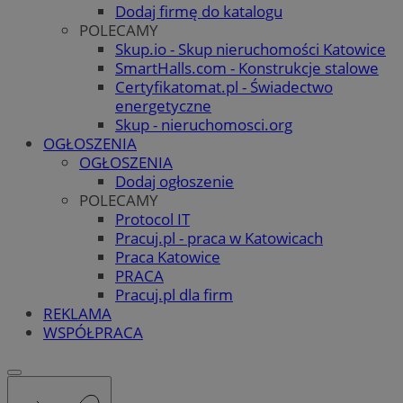
Dodaj firmę do katalogu
POLECAMY
Skup.io - Skup nieruchomości Katowice
SmartHalls.com - Konstrukcje stalowe
Certyfikatomat.pl - Świadectwo
energetyczne
Skup - nieruchomosci.org
OGŁOSZENIA
OGŁOSZENIA
Dodaj ogłoszenie
POLECAMY
Protocol IT
Pracuj.pl - praca w Katowicach
Praca Katowice
PRACA
Pracuj.pl dla firm
REKLAMA
WSPÓŁPRACA