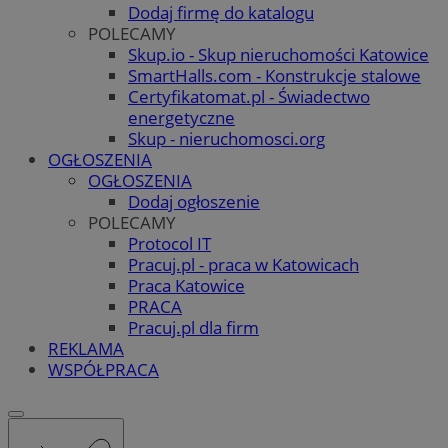
Dodaj firmę do katalogu
POLECAMY
Skup.io - Skup nieruchomości Katowice
SmartHalls.com - Konstrukcje stalowe
Certyfikatomat.pl - Świadectwo
energetyczne
Skup - nieruchomosci.org
OGŁOSZENIA
OGŁOSZENIA
Dodaj ogłoszenie
POLECAMY
Protocol IT
Pracuj.pl - praca w Katowicach
Praca Katowice
PRACA
Pracuj.pl dla firm
REKLAMA
WSPÓŁPRACA