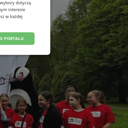
 wybory dotyczą
nym interesie
sz w każdej
DO PORTALU
esklasyfikowane
ane
owanie użytkownika i
j.