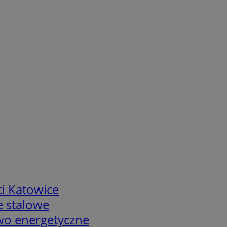
i Katowice
e stalowe
two energetyczne