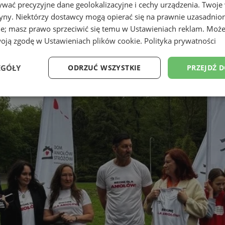
wać precyzyjne dane geolokalizacyjne i cechy urządzenia. Twoje
tryny. Niektórzy dostawcy mogą opierać się na prawnie uzasadnio
ie; masz prawo sprzeciwić się temu w
Ustawieniach reklam
. Może
woją zgodę w
Ustawieniach plików cookie
.
Polityka prywatności
EGÓŁY
ODRZUĆ WSZYSTKIE
PRZEJDŹ 
Wydajność
Targetowanie
Funkcjonalność
Ni
ezbędne
Wydajność
Targetowanie
Funkcjonalność
Niesklasyfikow
ie umożliwiają korzystanie z podstawowych funkcji strony internetowej, takich jak log
Bez niezbędnych plików cookie nie można prawidłowo korzystać ze strony internetowe
Provider
/
Okres
Opis
Domena
przechowywania