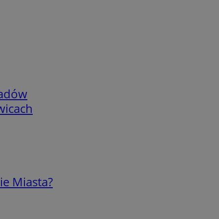
adów
wicach
ie Miasta?