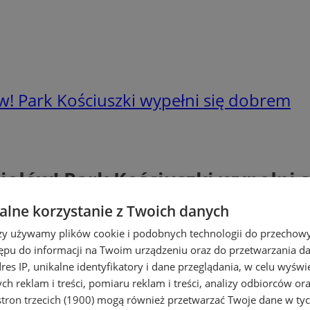
! Park Kościuszki wypełni się dobrem
iołów! Park Kościuszki wypełni 
lne korzystanie z Twoich danych
rzy używamy plików cookie i podobnych technologii do przechow
ępu do informacji na Twoim urządzeniu oraz do przetwarzania 
dres IP, unikalne identyfikatory i dane przeglądania, w celu wyświ
h reklam i treści, pomiaru reklam i treści, analizy odbiorców or
tron trzecich (1900)
mogą również przetwarzać Twoje dane w tych