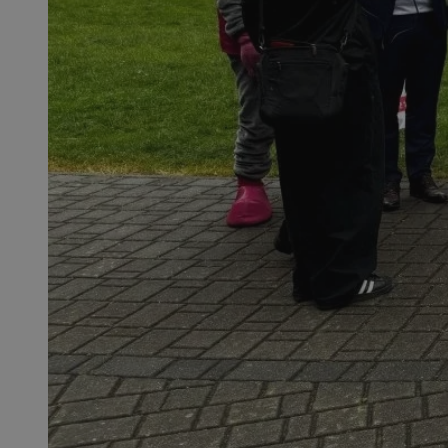
SessID
QeSessID
MvSessID
__cf_bm
VISITOR_PRIVACY_
__cf_bm
CookieScriptConse