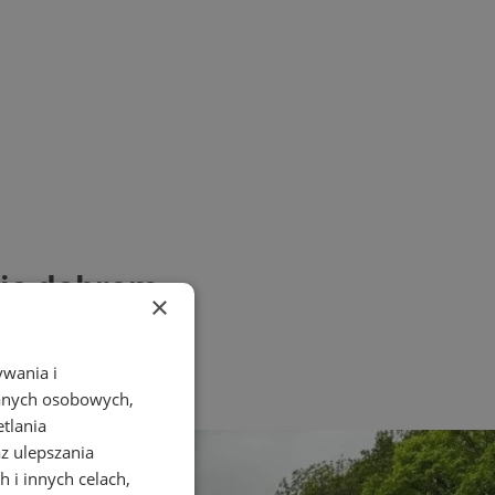
się dobrem
×
ywania i
danych osobowych,
etlania
az ulepszania
 i innych celach,