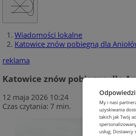
Wiadomości lokalne
Katowice znów pobiegną dla Aniołów
reklama
Katowice znów pobiegną dla An
Odpowiedzia
12 maja 2026 10:24
My i nasi partne
Czas czytania: 7 min.
uzyskiwania dost
takich jak Twój a
spersonalizowanyc
usług.
Dostawcy s