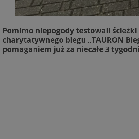
Nazwa
Pro
Nazwa
Nazwa
mlcwc
Do
Nazwa
Pomimo niepogody testowali ścieżki 
__Secure-YNID
_ga_QJYQY75XFT
google_push
.bi
bitoIsSecure
charytatywnego biegu „TAURON Biegni
c
pomaganiem już za niecałe 3 tygodni
MR
__eoi
MUID
_clsk
SRM_B
_clck
VISITOR_INFO1_LIV
b