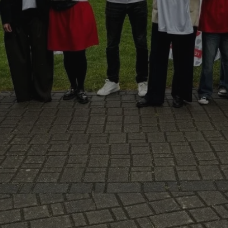
mojekatowice.pl
1 rok
Ten plik cookie przechowuje identy
mojekatowice.pl
1 rok
Ten plik cookie przechowuje identy
mojekatowice.pl
1 rok
Ten plik cookie przechowuje identy
29 minut 56
Ten plik cookie służy do rozróżnia
Cloudflare Inc.
sekund
Jest to korzystne dla strony inte
.temu.com
umożliwia tworzenie ważnych rap
korzystania z jej witryny interneto
METADATA
5 miesięcy 4
Ten plik cookie przechowuje info
YouTube
tygodnie
użytkownika oraz jego preferencj
.youtube.com
prywatności podczas korzystania z
wybory dotyczące polityki prywat
zgody, zapewniając ich przestrzeg
wizytach. Dzięki temu użytkowni
konfigurować swoich preferencji,
i zgodność z regulacjami ochrony
29 minut 53
Ten plik cookie służy do rozróżnia
Cloudflare Inc.
Google Privacy Policy
sekundy
Jest to korzystne dla strony inte
.twitter.com
umożliwia tworzenie ważnych rap
korzystania z jej witryny interneto
nt
4 tygodnie 2 dni
Ten plik cookie jest używany prze
CookieScript
Script.com do zapamiętywania pre
mojekatowice.pl
dotyczących zgody użytkownika na 
to konieczne, aby baner cookie C
działał poprawnie.