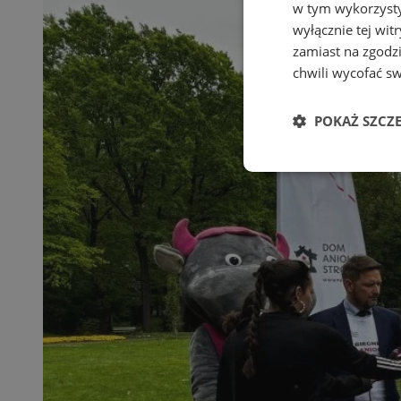
w tym wykorzysty
wyłącznie tej wi
zamiast na zgodz
chwili wycofać s
POKAŻ SZCZ
Niezbędne
Ni
Niezbędne pliki cook
zarządzanie kontem. 
Nazwa