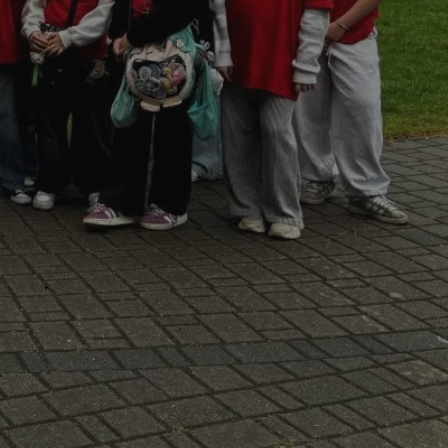
fikator sesji.
fikator sesji.
fikator sesji.
nia ludzi i botów.
rnetowej, ponieważ
ortów na temat
wej.
rmacje o zgodzie
ach dotyczących
 witryny. Rejestruje
ności i ustawień
anie w kolejnych
k nie musi ponownie
 co zwiększa wygodę
 danych.
nia ludzi i botów.
rnetowej, ponieważ
ortów na temat
wej.
z usługę Cookie-
ferencji
pliki cookie. Jest
ookie-Script.com