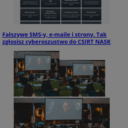
Fałszywe SMS-y, e-maile i strony. Tak
zgłosisz cyberoszustwo do CSIRT NASK