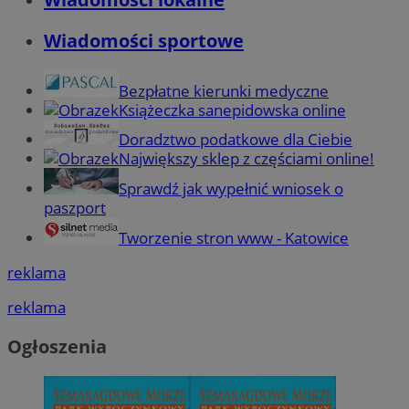
Wiadomości sportowe
Bezpłatne kierunki medyczne
Książeczka sanepidowska online
Doradztwo podatkowe dla Ciebie
Największy sklep z częściami online!
Sprawdź jak wypełnić wniosek o
paszport
Tworzenie stron www - Katowice
reklama
reklama
Ogłoszenia