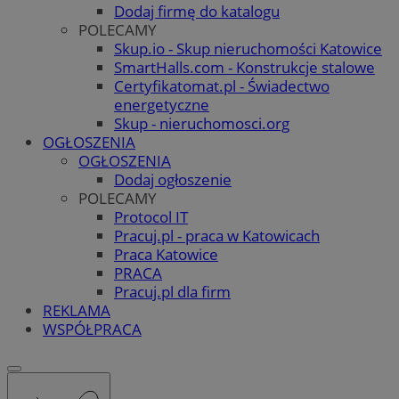
Dodaj firmę do katalogu
POLECAMY
Skup.io - Skup nieruchomości Katowice
SmartHalls.com - Konstrukcje stalowe
Certyfikatomat.pl - Świadectwo
energetyczne
Skup - nieruchomosci.org
OGŁOSZENIA
OGŁOSZENIA
Dodaj ogłoszenie
POLECAMY
Protocol IT
Pracuj.pl - praca w Katowicach
Praca Katowice
PRACA
Pracuj.pl dla firm
REKLAMA
WSPÓŁPRACA