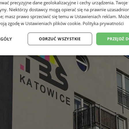
wać precyzyjne dane geolokalizacyjne i cechy urządzenia. Twoje
tryny. Niektórzy dostawcy mogą opierać się na prawnie uzasadnio
ie; masz prawo sprzeciwić się temu w
Ustawieniach reklam
. Może
woją zgodę w
Ustawieniach plików cookie
.
Polityka prywatności
EGÓŁY
ODRZUĆ WSZYSTKIE
PRZEJDŹ 
Wydajność
Targetowanie
Funkcjonalność
Ni
ezbędne
Wydajność
Targetowanie
Funkcjonalność
Niesklasyfikow
ie umożliwiają korzystanie z podstawowych funkcji strony internetowej, takich jak log
Bez niezbędnych plików cookie nie można prawidłowo korzystać ze strony internetowe
Provider
/
Okres
Opis
Domena
przechowywania