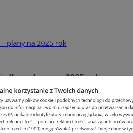
 – plany na 2025 rok
edla – plany na 2025 rok
lne korzystanie z Twoich danych
rzy używamy plików cookie i podobnych technologii do przechow
ępu do informacji na Twoim urządzeniu oraz do przetwarzania 
dres IP, unikalne identyfikatory i dane przeglądania, w celu wyświ
h reklam i treści, pomiaru reklam i treści, analizy odbiorców or
tron trzecich (1900)
mogą również przetwarzać Twoje dane w tych