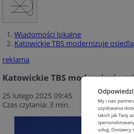
Wiadomości lokalne
Katowickie TBS modernizuje osiedla
reklama
Katowickie TBS modernizuje osi
Odpowiedzia
25 lutego 2025 09:45
My i nasi partne
Czas czytania: 3 min.
uzyskiwania dost
takich jak Twój a
spersonalizowanyc
usług.
Dostawcy s