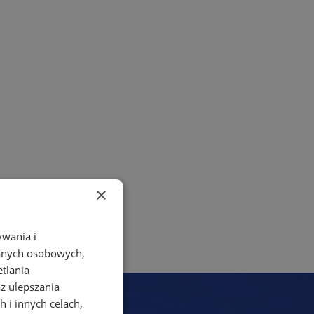
×
ywania i
danych osobowych,
etlania
az ulepszania
 i innych celach,