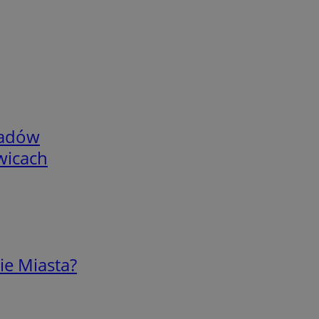
adów
wicach
ie Miasta?