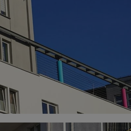
fikator sesji.
fikator sesji.
fikator sesji.
nia ludzi i botów.
rnetowej, ponieważ
ortów na temat
wej.
rmacje o zgodzie
ach dotyczących
 witryny. Rejestruje
ności i ustawień
anie w kolejnych
k nie musi ponownie
 co zwiększa wygodę
 danych.
nia ludzi i botów.
rnetowej, ponieważ
ortów na temat
wej.
z usługę Cookie-
ferencji
pliki cookie. Jest
ookie-Script.com