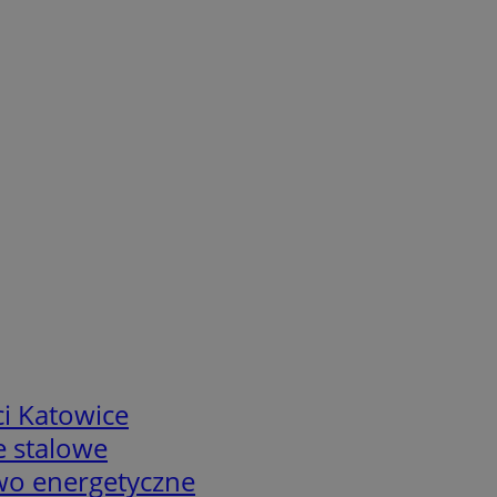
i Katowice
e stalowe
two energetyczne