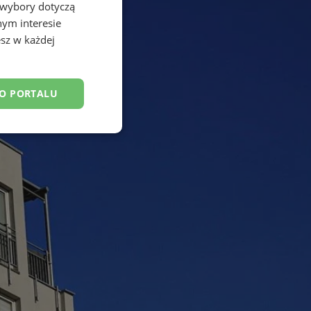
 wybory dotyczą
nym interesie
sz w każdej
DO PORTALU
esklasyfikowane
ane
owanie użytkownika i
j.