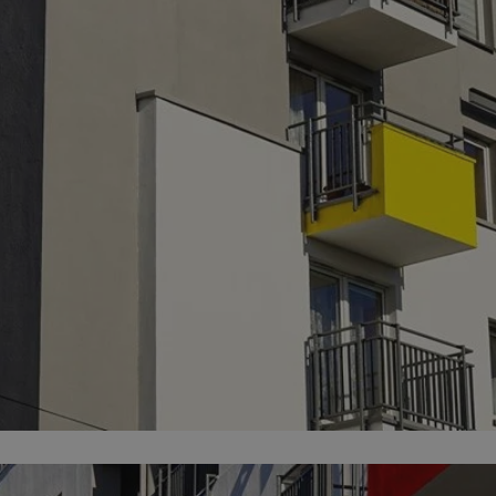
mojekatowice.pl
1 rok
Ten plik cookie przechowuje identy
mojekatowice.pl
1 rok
Ten plik cookie przechowuje identy
mojekatowice.pl
1 rok
Ten plik cookie przechowuje identy
29 minut 56
Ten plik cookie służy do rozróżnia
Cloudflare Inc.
sekund
Jest to korzystne dla strony inte
.temu.com
umożliwia tworzenie ważnych rap
korzystania z jej witryny interneto
METADATA
5 miesięcy 4
Ten plik cookie przechowuje info
YouTube
tygodnie
użytkownika oraz jego preferencj
.youtube.com
prywatności podczas korzystania z
wybory dotyczące polityki prywat
zgody, zapewniając ich przestrzeg
wizytach. Dzięki temu użytkowni
konfigurować swoich preferencji,
i zgodność z regulacjami ochrony
29 minut 53
Ten plik cookie służy do rozróżnia
Cloudflare Inc.
Google Privacy Policy
sekundy
Jest to korzystne dla strony inte
.twitter.com
umożliwia tworzenie ważnych rap
korzystania z jej witryny interneto
nt
4 tygodnie 2 dni
Ten plik cookie jest używany prze
CookieScript
Script.com do zapamiętywania pre
mojekatowice.pl
dotyczących zgody użytkownika na 
to konieczne, aby baner cookie C
działał poprawnie.