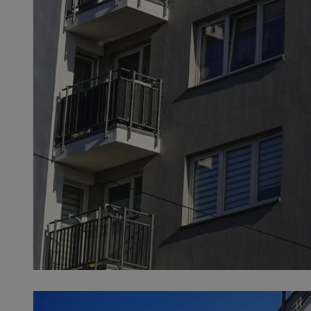
SessID
QeSessID
MvSessID
__cf_bm
VISITOR_PRIVACY_
__cf_bm
CookieScriptConse