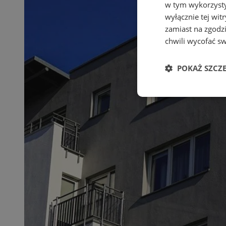
w tym wykorzysty
wyłącznie tej wi
zamiast na zgodz
chwili wycofać s
POKAŻ SZCZ
Niezbędne
Ni
Niezbędne pliki cook
zarządzanie kontem. 
Nazwa