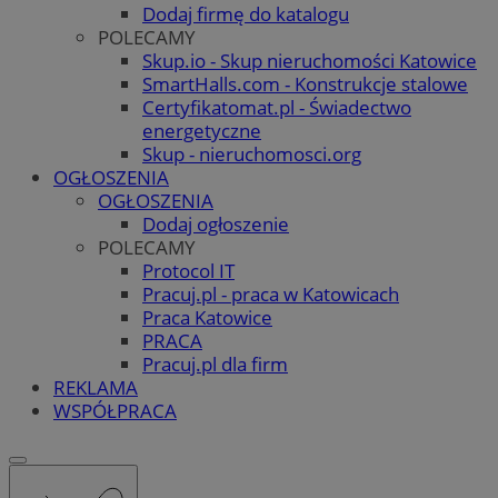
Dodaj firmę do katalogu
POLECAMY
Skup.io - Skup nieruchomości Katowice
SmartHalls.com - Konstrukcje stalowe
Certyfikatomat.pl - Świadectwo
energetyczne
Skup - nieruchomosci.org
OGŁOSZENIA
OGŁOSZENIA
Dodaj ogłoszenie
POLECAMY
Protocol IT
Pracuj.pl - praca w Katowicach
Praca Katowice
PRACA
Pracuj.pl dla firm
REKLAMA
WSPÓŁPRACA