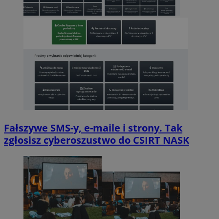
Fałszywe SMS-y, e-maile i strony. Tak
zgłosisz cyberoszustwo do CSIRT NASK