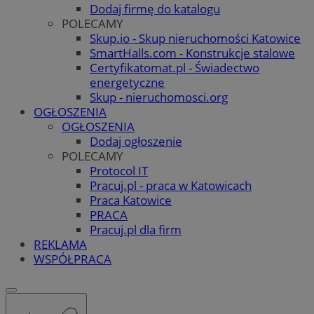
Dodaj firmę do katalogu
POLECAMY
Skup.io - Skup nieruchomości Katowice
SmartHalls.com - Konstrukcje stalowe
Certyfikatomat.pl - Świadectwo
energetyczne
Skup - nieruchomosci.org
OGŁOSZENIA
OGŁOSZENIA
Dodaj ogłoszenie
POLECAMY
Protocol IT
Pracuj.pl - praca w Katowicach
Praca Katowice
PRACA
Pracuj.pl dla firm
REKLAMA
WSPÓŁPRACA