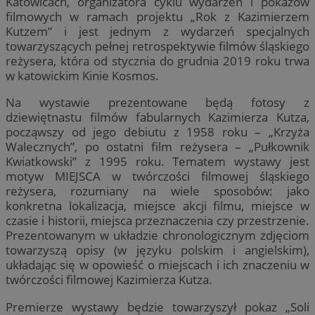
Katowicach, organizatora cyklu wydarzeń i pokazów
filmowych w ramach projektu „Rok z Kazimierzem
Kutzem” i jest jednym z wydarzeń specjalnych
towarzyszących pełnej retrospektywie filmów śląskiego
reżysera, która od stycznia do grudnia 2019 roku trwa
w katowickim Kinie Kosmos.
Na wystawie prezentowane będą fotosy z
dziewiętnastu filmów fabularnych Kazimierza Kutza,
począwszy od jego debiutu z 1958 roku – „Krzyża
Walecznych”, po ostatni film reżysera – „Pułkownik
Kwiatkowski” z 1995 roku. Tematem wystawy jest
motyw MIEJSCA w twórczości filmowej śląskiego
reżysera, rozumiany na wiele sposobów: jako
konkretna lokalizacja, miejsce akcji filmu, miejsce w
czasie i historii, miejsca przeznaczenia czy przestrzenie.
Prezentowanym w układzie chronologicznym zdjęciom
towarzyszą opisy (w języku polskim i angielskim),
układając się w opowieść o miejscach i ich znaczeniu w
twórczości filmowej Kazimierza Kutza.
Premierze wystawy będzie towarzyszył pokaz „Soli