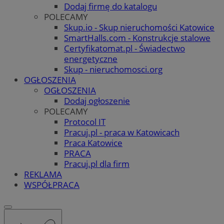
Dodaj firmę do katalogu
POLECAMY
Skup.io - Skup nieruchomości Katowice
SmartHalls.com - Konstrukcje stalowe
Certyfikatomat.pl - Świadectwo
energetyczne
Skup - nieruchomosci.org
OGŁOSZENIA
OGŁOSZENIA
Dodaj ogłoszenie
POLECAMY
Protocol IT
Pracuj.pl - praca w Katowicach
Praca Katowice
PRACA
Pracuj.pl dla firm
REKLAMA
WSPÓŁPRACA