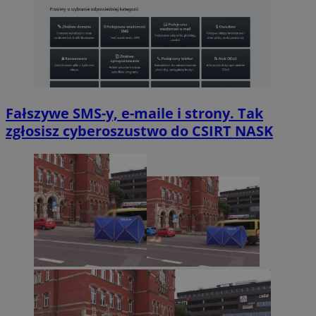
Fałszywe SMS-y, e-maile i strony. Tak
zgłosisz cyberoszustwo do CSIRT NASK