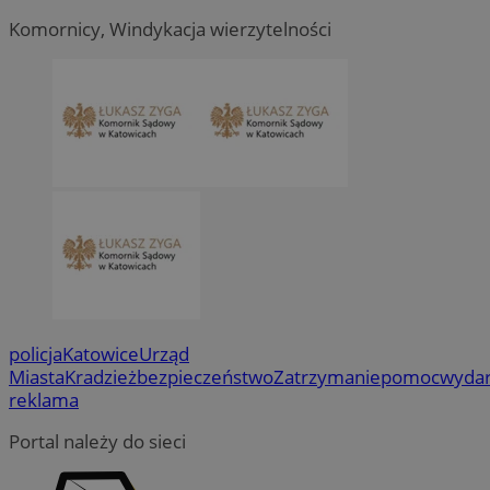
Komornicy, Windykacja wierzytelności
policja
Katowice
Urząd
Miasta
Kradzież
bezpieczeństwo
Zatrzymanie
pomoc
wydar
reklama
Portal należy do sieci