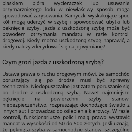
piaskiem pióra wycieraczek lub usuwanie
przymarzniętego lodu w niewłaściwy sposób mogą
spowodować zarysowania. Kamyczki wyskakujące spod
kół mogą uderzyć w szybę i spowodować ubytki lub
pęknięcie szyby. Jazda z uszkodzoną szybą może być
powodem otrzymania mandatu w razie kontroli
drogowej. Kiedy można uszkodzoną szybę naprawić, a
kiedy należy zdecydować się na jej wymianę?
Czym grozi jazda z uszkodzoną szybą?
Ustawa prawa o ruchu drogowym mówi, że samochód
poruszający się po drodze musi być sprawny
technicznie. Niedopuszczalne jest zatem poruszanie się
po drodze z uszkodzoną szybą. Nawet najmniejsze
pęknięcie na powierzchni szyby stanowi
niebezpieczeństwo, rozpraszając dochodzące światło z
innych aut i prowadząc do oślepienia kierowcy. W razie
kontroli, funkcjonariusze policji mają prawo wystawić
mandat w wysokości od 50 do 500 złotych. Jeśli uznają,
że pęknięta szyba w samochodzie stanowi szczególne