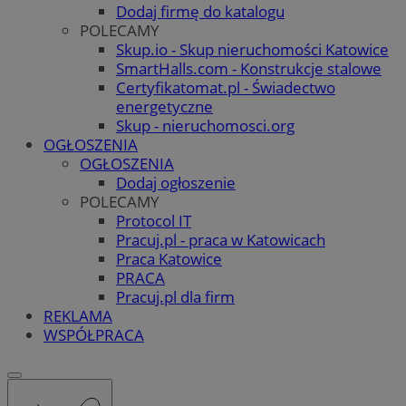
Dodaj firmę do katalogu
POLECAMY
Skup.io - Skup nieruchomości Katowice
SmartHalls.com - Konstrukcje stalowe
Certyfikatomat.pl - Świadectwo
energetyczne
Skup - nieruchomosci.org
OGŁOSZENIA
OGŁOSZENIA
Dodaj ogłoszenie
POLECAMY
Protocol IT
Pracuj.pl - praca w Katowicach
Praca Katowice
PRACA
Pracuj.pl dla firm
REKLAMA
WSPÓŁPRACA