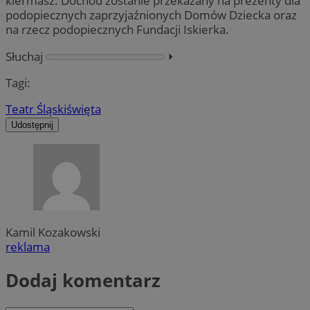
kiermasz. Dochód zostanie przekazany na prezenty dla
podopiecznych zaprzyjaźnionych Domów Dziecka oraz
na rzecz podopiecznych Fundacji Iskierka.
Słuchaj
⏵︎
Tagi:
Teatr Śląski
święta
Udostępnij
Kamil Kozakowski
reklama
Dodaj komentarz