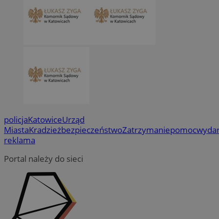
policja
Katowice
Urząd
Miasta
Kradzież
bezpieczeństwo
Zatrzymanie
pomoc
wydar
reklama
Portal należy do sieci