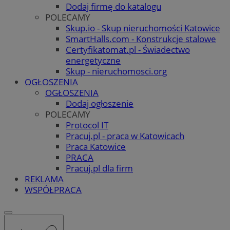
Dodaj firmę do katalogu
POLECAMY
Skup.io - Skup nieruchomości Katowice
SmartHalls.com - Konstrukcje stalowe
Certyfikatomat.pl - Świadectwo
energetyczne
Skup - nieruchomosci.org
OGŁOSZENIA
OGŁOSZENIA
Dodaj ogłoszenie
POLECAMY
Protocol IT
Pracuj.pl - praca w Katowicach
Praca Katowice
PRACA
Pracuj.pl dla firm
REKLAMA
WSPÓŁPRACA