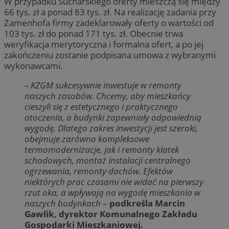
W przypadku Sucharskiego oferty mieszczą się między
66 tys. zł a ponad 83 tys. zł. Na realizację zadania przy
Zamenhofa firmy zadeklarowały oferty o wartości od
103 tys. zł do ponad 171 tys. zł. Obecnie trwa
weryfikacja merytoryczna i formalna ofert, a po jej
zakończeniu zostanie podpisana umowa z wybranymi
wykonawcami.
– KZGM sukcesywnie inwestuje w remonty
naszych zasobów. Chcemy, aby mieszkańcy
cieszyli się z estetycznego i praktycznego
otoczenia, a budynki zapewniały odpowiednią
wygodę. Dlatego zakres inwestycji jest szeroki,
obejmuje zarówno kompleksowe
termomodernizacje, jak i remonty klatek
schodowych, montaż instalacji centralnego
ogrzewania, remonty dachów. Efektów
niektórych prac
czasami nie widać na pierwszy
rzut oka, a wpływają na wygodę mieszkania w
naszych budynkach
–
podkreśla Marcin
Gawlik, dyrektor Komunalnego Zakładu
Gospodarki Mieszkaniowej.