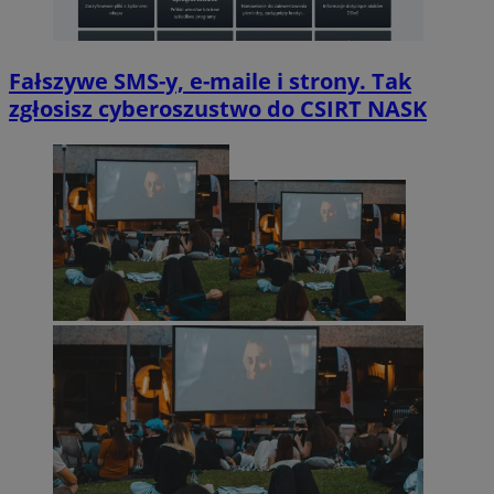
Fałszywe SMS-y, e-maile i strony. Tak
zgłosisz cyberoszustwo do CSIRT NASK