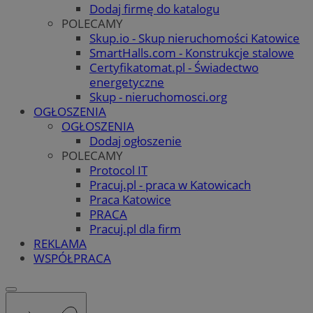
Dodaj firmę do katalogu
POLECAMY
Skup.io - Skup nieruchomości Katowice
SmartHalls.com - Konstrukcje stalowe
Certyfikatomat.pl - Świadectwo
energetyczne
Skup - nieruchomosci.org
OGŁOSZENIA
OGŁOSZENIA
Dodaj ogłoszenie
POLECAMY
Protocol IT
Pracuj.pl - praca w Katowicach
Praca Katowice
PRACA
Pracuj.pl dla firm
REKLAMA
WSPÓŁPRACA