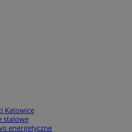
i Katowice
e stalowe
two energetyczne