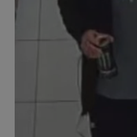
SessID
QeSessID
MvSessID
__cf_bm
VISITOR_PRIVACY_
__cf_bm
CookieScriptConse