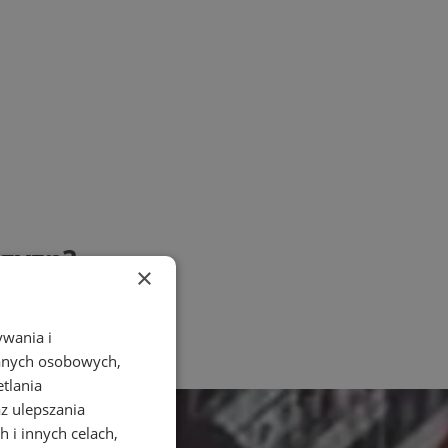
czyzn?
×
ywania i
danych osobowych,
etlania
az ulepszania
 i innych celach,