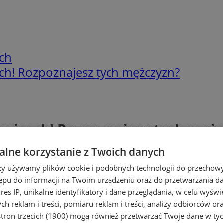
ch
ach! Rozpoznajesz tych mężczyzn?
owicach! Rozpoznajesz tych męż
lne korzystanie z Twoich danych
rzy używamy plików cookie i podobnych technologii do przechow
ępu do informacji na Twoim urządzeniu oraz do przetwarzania 
dres IP, unikalne identyfikatory i dane przeglądania, w celu wyświ
h reklam i treści, pomiaru reklam i treści, analizy odbiorców or
tron trzecich (1900)
mogą również przetwarzać Twoje dane w tych