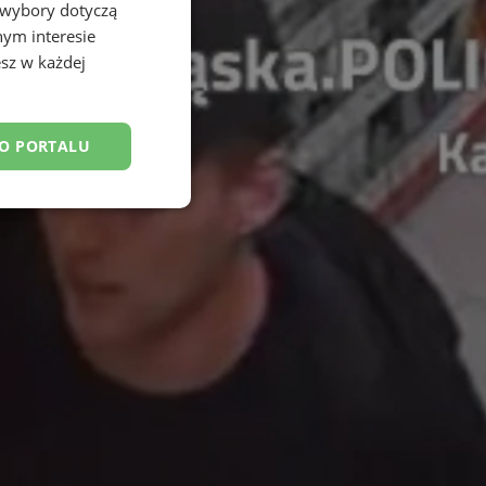
 wybory dotyczą
nym interesie
sz w każdej
DO PORTALU
esklasyfikowane
ane
owanie użytkownika i
j.