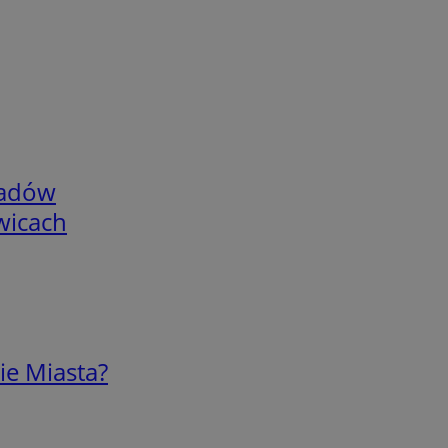
adów
wicach
ie Miasta?