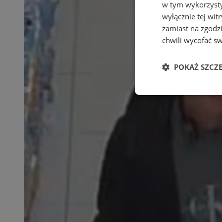
w tym wykorzysty
wyłącznie tej wi
zamiast na zgodz
chwili wycofać s
POKAŻ SZCZ
Niezbędne
Ni
Niezbędne pliki cook
zarządzanie kontem. 
Nazwa