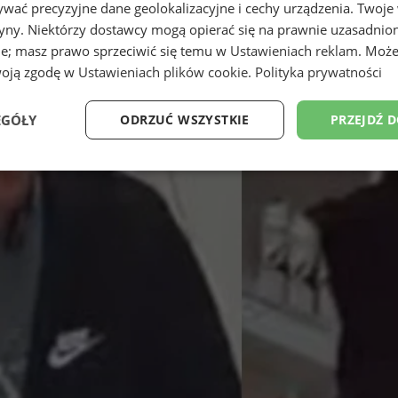
wać precyzyjne dane geolokalizacyjne i cechy urządzenia. Twoje
tryny. Niektórzy dostawcy mogą opierać się na prawnie uzasadnio
ie; masz prawo sprzeciwić się temu w
Ustawieniach reklam
. Może
woją zgodę w
Ustawieniach plików cookie
.
Polityka prywatności
EGÓŁY
ODRZUĆ WSZYSTKIE
PRZEJDŹ 
Wydajność
Targetowanie
Funkcjonalność
Ni
ezbędne
Wydajność
Targetowanie
Funkcjonalność
Niesklasyfikow
ie umożliwiają korzystanie z podstawowych funkcji strony internetowej, takich jak log
Bez niezbędnych plików cookie nie można prawidłowo korzystać ze strony internetowe
Provider
/
Okres
Opis
Domena
przechowywania