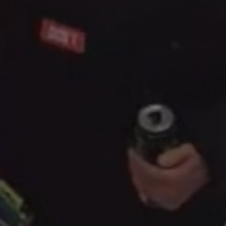
fikator sesji.
fikator sesji.
fikator sesji.
nia ludzi i botów.
rnetowej, ponieważ
ortów na temat
wej.
rmacje o zgodzie
ach dotyczących
 witryny. Rejestruje
ności i ustawień
anie w kolejnych
k nie musi ponownie
 co zwiększa wygodę
 danych.
nia ludzi i botów.
rnetowej, ponieważ
ortów na temat
wej.
z usługę Cookie-
ferencji
pliki cookie. Jest
ookie-Script.com