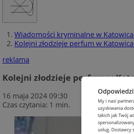
Wiadomości kryminalne w Katowica
Kolejni złodzieje perfum w Katowic
reklama
Kolejni złodzieje perfum w Kat
Odpowiedzia
16 maja 2024 09:30
My i nasi partne
Czas czytania: 1 min.
uzyskiwania dost
takich jak Twój a
spersonalizowanyc
usług.
Dostawcy s