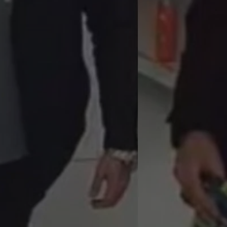
mojekatowice.pl
1 rok
Ten plik cookie przechowuje identy
mojekatowice.pl
1 rok
Ten plik cookie przechowuje identy
mojekatowice.pl
1 rok
Ten plik cookie przechowuje identy
29 minut 56
Ten plik cookie służy do rozróżnia
Cloudflare Inc.
sekund
Jest to korzystne dla strony inte
.temu.com
umożliwia tworzenie ważnych rap
korzystania z jej witryny interneto
METADATA
5 miesięcy 4
Ten plik cookie przechowuje info
YouTube
tygodnie
użytkownika oraz jego preferencj
.youtube.com
prywatności podczas korzystania z
wybory dotyczące polityki prywat
zgody, zapewniając ich przestrzeg
wizytach. Dzięki temu użytkowni
konfigurować swoich preferencji,
i zgodność z regulacjami ochrony
29 minut 53
Ten plik cookie służy do rozróżnia
Cloudflare Inc.
Google Privacy Policy
sekundy
Jest to korzystne dla strony inte
.twitter.com
umożliwia tworzenie ważnych rap
korzystania z jej witryny interneto
nt
4 tygodnie 2 dni
Ten plik cookie jest używany prze
CookieScript
Script.com do zapamiętywania pre
mojekatowice.pl
dotyczących zgody użytkownika na 
to konieczne, aby baner cookie C
działał poprawnie.