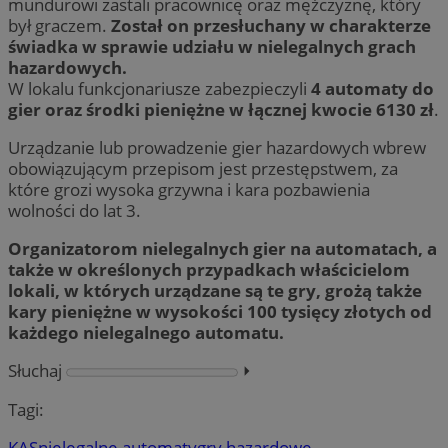
mundurowi zastali pracownicę oraz mężczyznę, który
był graczem.
Został on przesłuchany w charakterze
świadka w sprawie udziału w nielegalnych grach
hazardowych.
W lokalu funkcjonariusze zabezpieczyli
4 automaty do
gier oraz środki pieniężne w łącznej kwocie 6130 zł
.
Urządzanie lub prowadzenie gier hazardowych wbrew
obowiązującym przepisom jest przestępstwem, za
które grozi wysoka grzywna i kara pozbawienia
wolności do lat 3.
Organizatorom nielegalnych gier na automatach, a
także w określonych przypadkach właścicielom
lokali, w których urządzane są te gry, grożą także
kary pieniężne w wysokości 100 tysięcy złotych od
każdego nielegalnego automatu.
Słuchaj
⏵︎
Tagi:
KAS
nielegalne automaty
gry hazardowe