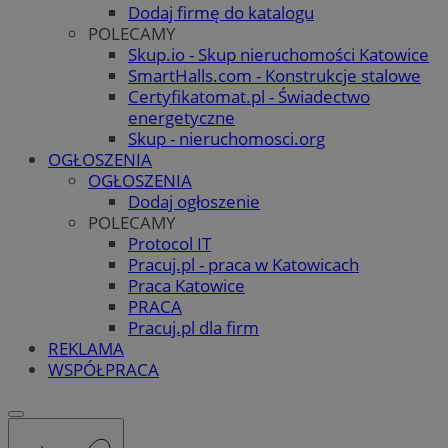
Dodaj firmę do katalogu
POLECAMY
Skup.io - Skup nieruchomości Katowice
SmartHalls.com - Konstrukcje stalowe
Certyfikatomat.pl - Świadectwo
energetyczne
Skup - nieruchomosci.org
OGŁOSZENIA
OGŁOSZENIA
Dodaj ogłoszenie
POLECAMY
Protocol IT
Pracuj.pl - praca w Katowicach
Praca Katowice
PRACA
Pracuj.pl dla firm
REKLAMA
WSPÓŁPRACA