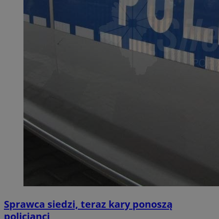
Sprawca siedzi, teraz kary ponoszą
policjanci