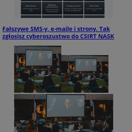
Fałszywe SMS-y, e-maile i strony. Tak
zgłosisz cyberoszustwo do CSIRT NASK