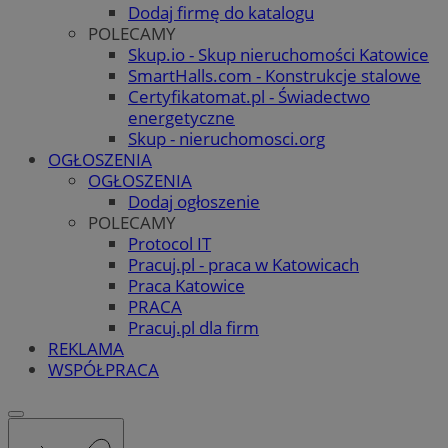
Dodaj firmę do katalogu
POLECAMY
Skup.io - Skup nieruchomości Katowice
SmartHalls.com - Konstrukcje stalowe
Certyfikatomat.pl - Świadectwo
energetyczne
Skup - nieruchomosci.org
OGŁOSZENIA
OGŁOSZENIA
Dodaj ogłoszenie
POLECAMY
Protocol IT
Pracuj.pl - praca w Katowicach
Praca Katowice
PRACA
Pracuj.pl dla firm
REKLAMA
WSPÓŁPRACA