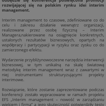
odbędzie się konferencja poświęcona promocji
rozwijającej się na polskim rynku idei interim
management.
Interim management to czasowe, zdefiniowane co do
celu i zakresu działanie wewnątrz organizacji,
realizowane przez osobę fizyczną – Interim
Managera,nakierowane na osiągnięcie konkretnych,
ustalonych rezultatów biznesowych, opartych na
współpracy i partycypacji w ryzyku oraz zysku co do
zamierzonego efektu.
Wydarzenie przybliżynowoczesne narzędzia interwencji
biznesowej, w tym unikalną na skalę światową
metodykę interim management wraz z zawartymi w
niej instrumentami strukturyzującymi projekty
interimowe.
Rozwiązanie, które zostanie zaprezentowane podczas
konferencji zostało wypracowane w ramach projektu
EFS „Interim management – nowość w zarządzaniu
wiekiem i firmą” a jego skuteczność potwierdziły testy