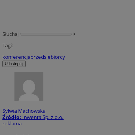
Słuchaj
⏵︎
Tagi:
konferencja
przedsiebiorcy
Udostępnij
Sylwia Machowska
Źródło:
Inwenta Sp. z o.o.
reklama