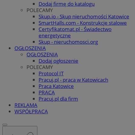
Dodaj firmę do katalogu
POLECAMY
Skup.io - Skup nieruchomości Katowice
SmartHalls.com - Konstrukcje stalowe
Certyfikatomat.pl - Świadectwo
energetyczne
Skup - nieruchomosci.org
OGŁOSZENIA
OGŁOSZENIA
Dodaj ogłoszenie
POLECAMY
Protocol IT
Pracuj.pl - praca w Katowicach
Praca Katowice
PRACA
Pracuj.pl dla firm
REKLAMA
WSPÓŁPRACA