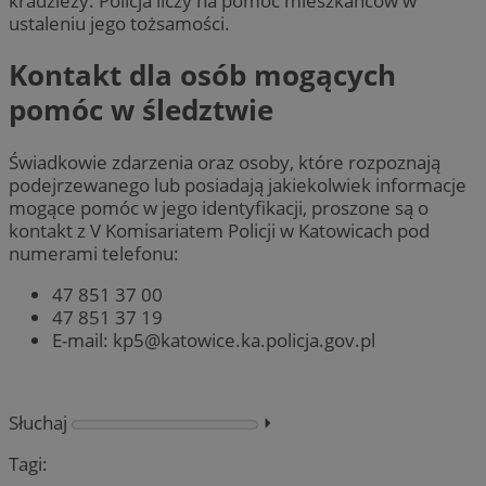
kradzieży. Policja liczy na pomoc mieszkańców w
ustaleniu jego tożsamości.
Kontakt dla osób mogących
pomóc w śledztwie
Świadkowie zdarzenia oraz osoby, które rozpoznają
podejrzewanego lub posiadają jakiekolwiek informacje
mogące pomóc w jego identyfikacji, proszone są o
kontakt z V Komisariatem Policji w Katowicach pod
numerami telefonu:
47 851 37 00
47 851 37 19
E-mail:
kp5@katowice.ka.policja.gov.pl
Słuchaj
⏵︎
Tagi: