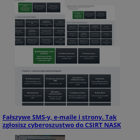
Fałszywe SMS-y, e-maile i strony. Tak
zgłosisz cyberoszustwo do CSIRT NASK