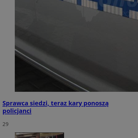
Sprawca siedzi, teraz kary ponoszą
policjanci
29