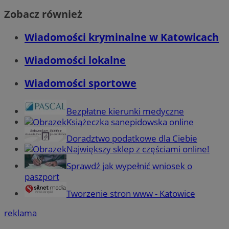
Zobacz również
Wiadomości kryminalne w Katowicach
Wiadomości lokalne
Wiadomości sportowe
Bezpłatne kierunki medyczne
Książeczka sanepidowska online
Doradztwo podatkowe dla Ciebie
Największy sklep z częściami online!
Sprawdź jak wypełnić wniosek o
paszport
Tworzenie stron www - Katowice
reklama