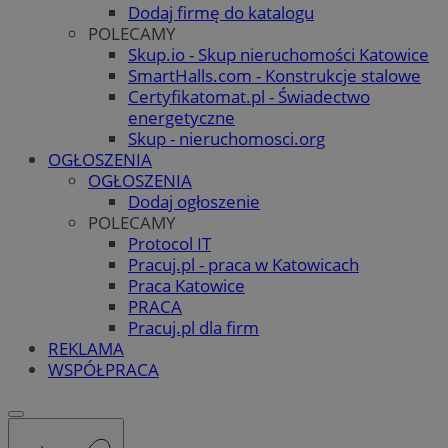
Dodaj firmę do katalogu
POLECAMY
Skup.io - Skup nieruchomości Katowice
SmartHalls.com - Konstrukcje stalowe
Certyfikatomat.pl - Świadectwo
energetyczne
Skup - nieruchomosci.org
OGŁOSZENIA
OGŁOSZENIA
Dodaj ogłoszenie
POLECAMY
Protocol IT
Pracuj.pl - praca w Katowicach
Praca Katowice
PRACA
Pracuj.pl dla firm
REKLAMA
WSPÓŁPRACA