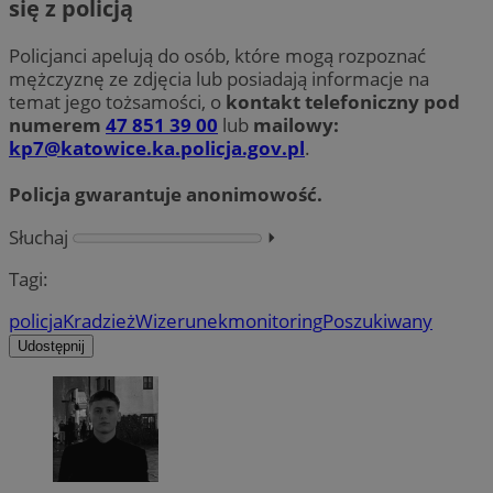
się z policją
Policjanci apelują do osób, które mogą rozpoznać
mężczyznę ze zdjęcia lub posiadają informacje na
temat jego tożsamości, o
kontakt telefoniczny pod
numerem
47 851 39 00
lub
mailowy:
kp7@katowice.ka.policja.gov.pl
.
Policja gwarantuje anonimowość.
Słuchaj
⏵︎
Tagi:
policja
Kradzież
Wizerunek
monitoring
Poszukiwany
Udostępnij