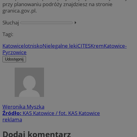
przy planowaniu podróży znajdziesz na stronie
granica.gov.pl.
Słuchaj
⏵︎
Tagi:
Katowice
lotnisko
Nielegalne leki
CITES
Krem
Katowice-
Pyrzowice
Udostępnij
Weronika Myszka
Źródło:
KAS Katowice / fot. KAS Katowice
reklama
Dodaj komentarz