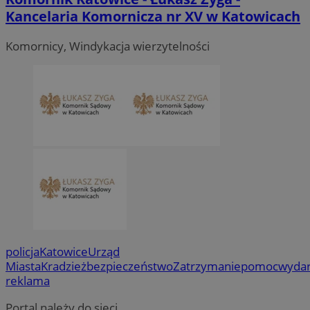
Kancelaria Komornicza nr XV w Katowicach
Komornicy, Windykacja wierzytelności
policja
Katowice
Urząd
Miasta
Kradzież
bezpieczeństwo
Zatrzymanie
pomoc
wydar
reklama
Portal należy do sieci