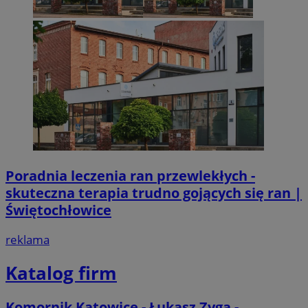
Poradnia leczenia ran przewlekłych -
skuteczna terapia trudno gojących się ran |
Świętochłowice
reklama
Katalog firm
Komornik Katowice - Łukasz Zyga -