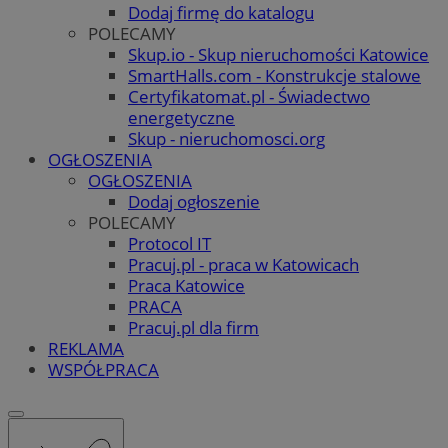
Dodaj firmę do katalogu
POLECAMY
Skup.io - Skup nieruchomości Katowice
SmartHalls.com - Konstrukcje stalowe
Certyfikatomat.pl - Świadectwo
energetyczne
Skup - nieruchomosci.org
OGŁOSZENIA
OGŁOSZENIA
Dodaj ogłoszenie
POLECAMY
Protocol IT
Pracuj.pl - praca w Katowicach
Praca Katowice
PRACA
Pracuj.pl dla firm
REKLAMA
WSPÓŁPRACA