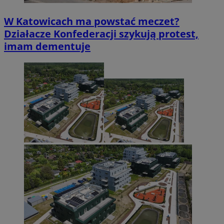
W Katowicach ma powstać meczet?
Działacze Konfederacji szykują protest,
imam dementuje