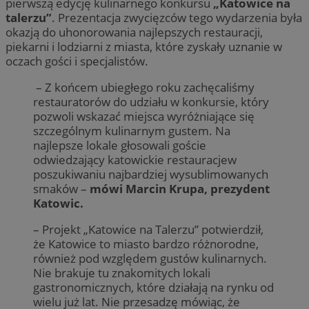
pierwszą edycję kulinarnego konkursu
„Katowice na
talerzu”
. Prezentacja zwycięzców tego wydarzenia była
okazją do uhonorowania najlepszych restauracji,
piekarni i lodziarni z miasta, które zyskały uznanie w
oczach gości i specjalistów.
– Z końcem ubiegłego roku zachęcaliśmy
restauratorów do udziału w konkursie, który
pozwoli wskazać miejsca wyróżniające się
szczególnym kulinarnym gustem. Na
najlepsze lokale głosowali goście
odwiedzający katowickie restauracjew
poszukiwaniu najbardziej wysublimowanych
smaków –
mówi Marcin Krupa, prezydent
Katowic.
– Projekt „Katowice na Talerzu” potwierdził,
że Katowice to miasto bardzo różnorodne,
również pod względem gustów kulinarnych.
Nie brakuje tu znakomitych lokali
gastronomicznych, które działają na rynku od
wielu już lat. Nie przesadzę mówiąc, że