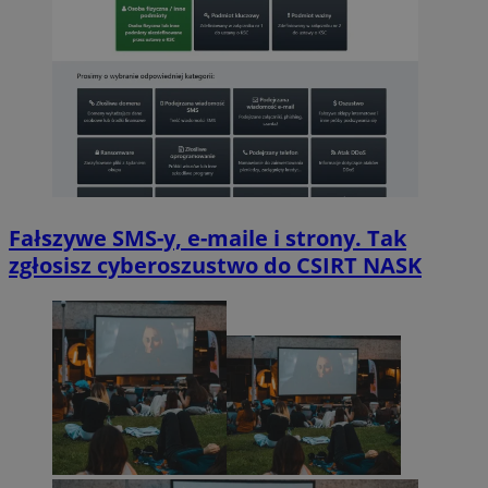
Fałszywe SMS-y, e-maile i strony. Tak
zgłosisz cyberoszustwo do CSIRT NASK