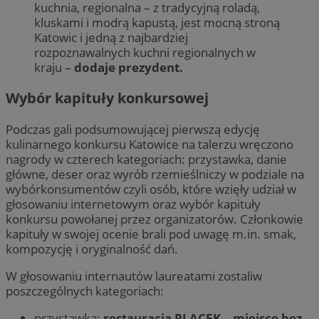
kuchnia, regionalna – z tradycyjną roladą,
kluskami i modrą kapustą, jest mocną stroną
Katowic i jedną z najbardziej
rozpoznawalnych kuchni regionalnych w
kraju –
dodaje prezydent.
Wybór kapituły konkursowej
Podczas gali podsumowującej pierwszą edycję
kulinarnego konkursu Katowice na talerzu wręczono
nagrody w czterech kategoriach: przystawka, danie
główne, deser oraz wyrób rzemieślniczy w podziale na
wybórkonsumentów czyli osób, które wzięły udział w
głosowaniu internetowym oraz wybór kapituły
konkursu powołanej przez organizatorów. Członkowie
kapituły w swojej ocenie brali pod uwagę m.in. smak,
kompozycję i oryginalność dań.
W głosowaniu internautów laureatami zostaliw
poszczególnych kategoriach:
przystawka:
restauracja PLACEK
–
miejsce bez