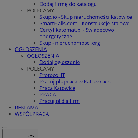
Dodaj firmę do katalogu
POLECAMY
Skup.io - Skup nieruchomości Katowice
SmartHalls.com - Konstrukcje stalowe
Certyfikatomat.pl - Świadectwo
energetyczne
Skup - nieruchomosci.org
OGŁOSZENIA
OGŁOSZENIA
Dodaj ogłoszenie
POLECAMY
Protocol IT
Pracuj.pl - praca w Katowicach
Praca Katowice
PRACA
Pracuj.pl dla firm
REKLAMA
WSPÓŁPRACA