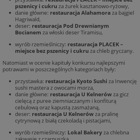
pszenicy i cukru
za żurek kasztanowo-ryżowy,
danie główne:
restauracja Alahamora
za bajgiel
Hagriwald,
deser:
restauracja Pod Drewnianym
Bocianem
za włoski deser Tiramisu,
wyrób rzemieślniczy:
restauracja PLACEK
–
miejsce bez pszenicy i cukru
za chleb gryczany.
Natomiast w ocenie kapituły konkursu najlepszymi
potrawami w poszczególnych kategoriach były:
przystawka:
restauracja Kyoto Sushi
za Inwencję
sushi mastera z owocami morza,
danie główne:
restauracja U Kelnerów
za gicz
cielęcą z puree ziemniaczanym i konfiturą
cebulową oraz kapustą zasmażaną,
deser:
restauracja U Kelnerów
za pralinę
cytrynową z białą czekoladą i pistacjami,
wyrób rzemieślniczy:
Lokal Bakery
za chlebna
zakwasie z czarnuszką.